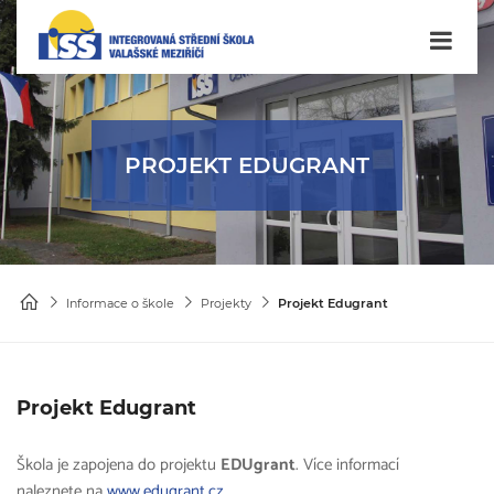
PROJEKT EDUGRANT
Informace o škole
Projekty
Projekt Edugrant
Projekt Edugrant
Škola je zapojena do projektu
EDUgrant
. Více informací
naleznete na
www.edugrant.cz
.