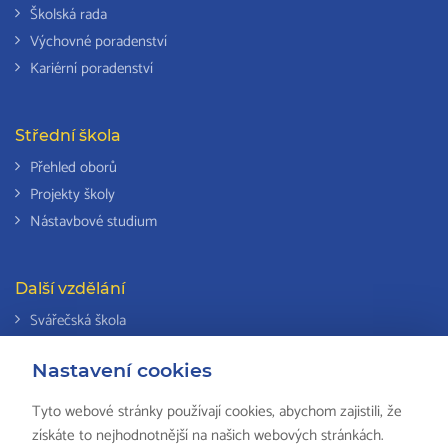
Školská rada
Výchovné poradenství
Kariérní poradenství
Střední škola
Přehled oborů
Projekty školy
Nástavbové studium
Další vzdělání
Svářečská škola
Odborná způsobilost k výkonu činností v elektrotechnice
Nastavení cookies
Národní soustava kvalifikací
Tyto webové stránky používají cookies, abychom zajistili, že
získáte to nejhodnotnější na našich webových stránkách.