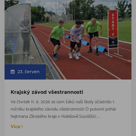
23. červen
Krajský závod všestrannosti
Ve čtvrtek 11. 6. 2026 se osm žáků naší školy účastnilo 1.
ročníku krajského závodu všestrannosti O putovní pohár
hejtmana Zlínského kraje v Holešově.Soutěžící ...
Více