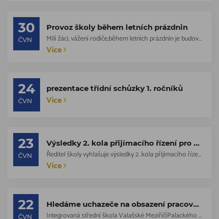
30
Provoz školy během letních prázdnin
Milí žáci, vážení rodiče,během letních prázdnin je budova školy uzavřena, provoz...
ČVN
Více
24
prezentace třídní schůzky 1. ročníků
Více
ČVN
23
Výsledky 2. kola přijímacího řízení pro školní rok 2026/2027
Ředitel školy vyhlašuje výsledky 2. kola přijímacího řízení pro školní rok 2026/...
ČVN
Více
22
Hledáme uchazeče na obsazení pracovního místa: pomocná kuchařka
Integrovaná střední škola Valašské MeziříčíPalackého 239/49, 757 01 Valašské Mez...
ČVN