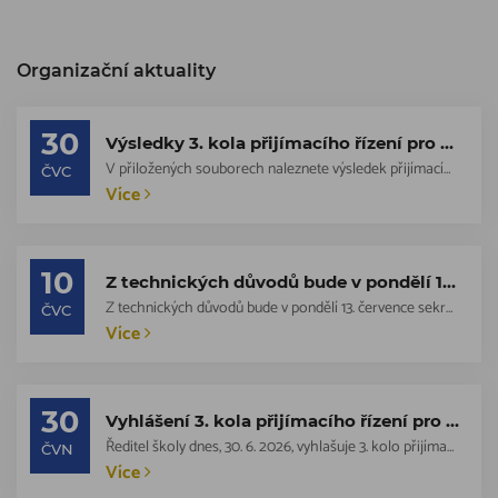
Organizační aktuality
30
Výsledky 3. kola přijímacího řízení pro školní rok 2026/2027
V přiložených souborech naleznete výsledek přijímacího řízení.
ČVC
Více
10
Z technických důvodů bude v pondělí 13. července sekretariát školy uzavřen.
Z technických důvodů bude v pondělí 13. července sekretariát školy uzavřen. Děku...
ČVC
Více
30
Vyhlášení 3. kola přijímacího řízení pro šk. rok 2026/2027
Ředitel školy dnes, 30. 6. 2026, vyhlašuje 3. kolo přijímacího řízení pro šk. ro...
ČVN
Více