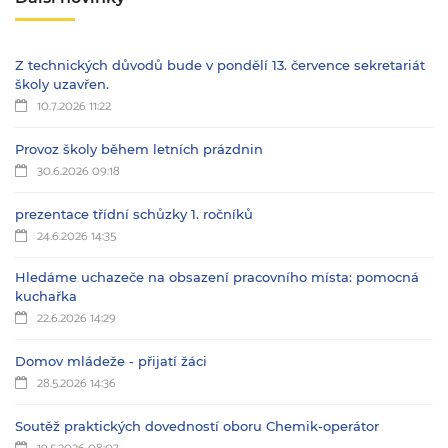
Z technických důvodů bude v pondělí 13. července sekretariát
školy uzavřen.
10.7.2026 11:22
Provoz školy během letních prázdnin
30.6.2026 09:18
prezentace třídní schůzky 1. ročníků
24.6.2026 14:35
Hledáme uchazeče na obsazení pracovního místa: pomocná
kuchařka
22.6.2026 14:29
Domov mládeže - přijatí žáci
28.5.2026 14:36
Soutěž praktických dovedností oboru Chemik-operátor