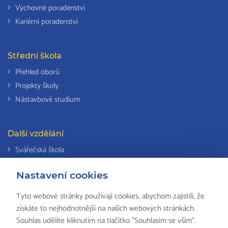
Výchovné poradenství
Kariérní poradenství
Střední škola
Přehled oborů
Projekty školy
Nástavbové studium
Další vzdělání
Svářečská škola
Odborná způsobilost k výkonu činností v elektrotechnice
Nastavení cookies
Národní soustava kvalifikací
Tyto webové stránky používají cookies, abychom zajistili, že
získáte to nejhodnotnější na našich webových stránkách.
Souhlas udělíte kliknutím na tlačítko "Souhlasím se vším".