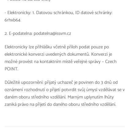
- Elektronicky: 1. Datovou schránkou, ID datové schránky:
6rhxb64
2. E-podatelna: podatelna@issvm.cz
Elektronicky lze přihlášku včetně příloh podat pouze po
elektronické konverzi uvedených dokumentů. Konverzi je
možné provést na kontaktním místě veřejné správy – Czech
POINT.
Důležité upozornění: přijatý uchazeč je povinen do 3 dnů od
oznámení rozhodnutí o přijetí potvrdit svůj úmysl vzdělávat se v
daném oboru středního vzdělání. Marným uplynutím lhůty
zaniká právo na přijetí do daného oboru středního vzdělání.