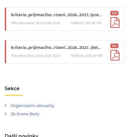
PDF
kriteria_prijimaciho_rizeni_2026_2027_lyceum_3_kolo.pdf
Aktualizováno: 30.6.2026 13:20
Velikost: 397.96 KB
PDF
kriteria_prijimaciho_rizeni_2026_2027_3lete_obory_3_kolo.pdf
Aktualizováno: 30.6.2026 13:20
Velikost: 409.49 KB
Sekce
Organizační aktuality
Ze života školy
Další novinky