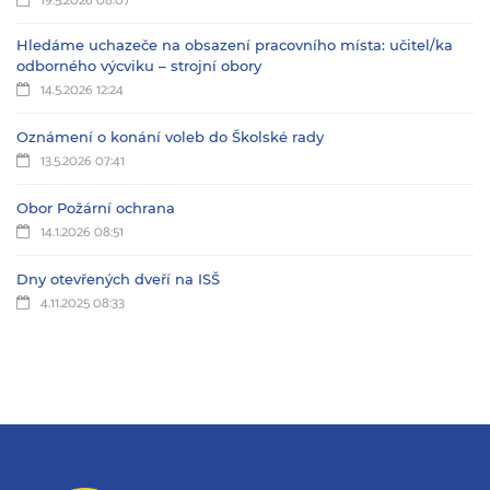
19.5.2026 08:07
Hledáme uchazeče na obsazení pracovního místa: učitel/ka
odborného výcviku – strojní obory
14.5.2026 12:24
Oznámení o konání voleb do Školské rady
13.5.2026 07:41
Obor Požární ochrana
14.1.2026 08:51
Dny otevřených dveří na ISŠ
4.11.2025 08:33