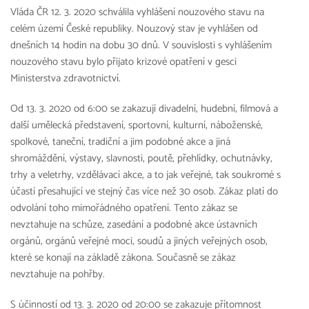
Vláda ČR 12. 3. 2020 schválila vyhlášení nouzového stavu na
celém území České republiky. Nouzový stav je vyhlášen od
dnešních 14 hodin na dobu 30 dnů. V souvislosti s vyhlášením
nouzového stavu bylo přijato krizové opatření v gesci
Ministerstva zdravotnictví.
Od 13. 3. 2020 od 6:00 se zakazují divadelní, hudební, filmová a
další umělecká představení, sportovní, kulturní, náboženské,
spolkové, taneční, tradiční a jim podobné akce a jiná
shromáždění, výstavy, slavnosti, poutě, přehlídky, ochutnávky,
trhy a veletrhy, vzdělávací akce, a to jak veřejné, tak soukromé s
účastí přesahující ve stejný čas více než 30 osob. Zákaz platí do
odvolání toho mimořádného opatření. Tento zákaz se
nevztahuje na schůze, zasedání a podobné akce ústavních
orgánů, orgánů veřejné moci, soudů a jiných veřejných osob,
které se konají na základě zákona. Současně se zákaz
nevztahuje na pohřby.
S účinností od 13. 3. 2020 od 20:00 se zakazuje přítomnost