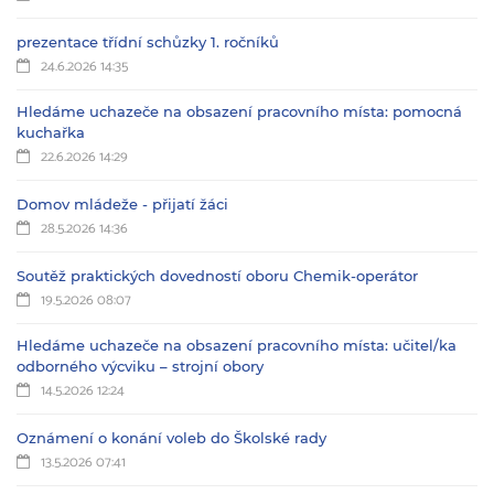
prezentace třídní schůzky 1. ročníků
24.6.2026 14:35
Hledáme uchazeče na obsazení pracovního místa: pomocná
kuchařka
22.6.2026 14:29
Domov mládeže - přijatí žáci
28.5.2026 14:36
Soutěž praktických dovedností oboru Chemik-operátor
19.5.2026 08:07
Hledáme uchazeče na obsazení pracovního místa: učitel/ka
odborného výcviku – strojní obory
14.5.2026 12:24
Oznámení o konání voleb do Školské rady
13.5.2026 07:41