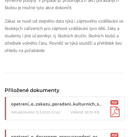
výměnné pobyty. V případě již probíhajících akcí pořádaných
školou je možné tyto akce dokončit.
Zákaz se nově od stejného data týká i zájmového vzdělávání ve
školských zařízeních pro zájmové vzdělávání (pro děti, žáky a
studenty i jiné účastníky), tj. školních družin, školních klubů a
středisek volného času. Rovněž se týká soutěží a přehlídek bez
ohledu na pořadatele.
Přiložené dokumenty
PDF
opatreni_o_zakazu_poradani_kulturnich_sportovnich_a_dalsich_akci_s_ucasti_nad_30_osob_1.pdf
Aktualizováno: 13.3.2020 07:42
Velikost: 38.70 KB
PDF
opatreni_o_docasnem_znovuzavedeni_ochrany_vnitrnich_hranic_cr_1.pdf