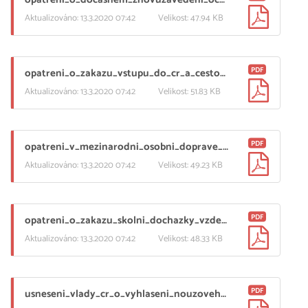
Aktualizováno: 13.3.2020 07:42
Velikost: 47.94 KB
PDF
opatreni_o_zakazu_vstupu_do_cr_a_cestovani_do_rizikovych_zemi_1.pdf
Aktualizováno: 13.3.2020 07:42
Velikost: 51.83 KB
PDF
opatreni_v_mezinarodni_osobni_doprave_1.pdf
Aktualizováno: 13.3.2020 07:42
Velikost: 49.23 KB
PDF
opatreni_o_zakazu_skolni_dochazky_vzdelavacich_a_volnocasovych_aktivit_ve_skolstvi_1.pdf
Aktualizováno: 13.3.2020 07:42
Velikost: 48.33 KB
PDF
usneseni_vlady_cr_o_vyhlaseni_nouzoveho_stavu_pro_uzemi_ceske_republiky.pdf