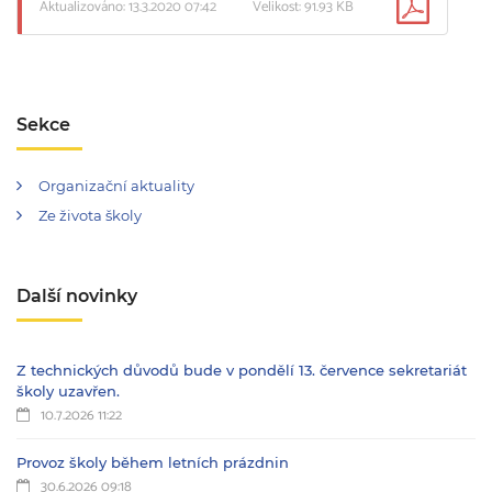
Aktualizováno: 13.3.2020 07:42
Velikost: 91.93 KB
Sekce
Organizační aktuality
Ze života školy
Další novinky
Z technických důvodů bude v pondělí 13. července sekretariát
školy uzavřen.
10.7.2026 11:22
Provoz školy během letních prázdnin
30.6.2026 09:18