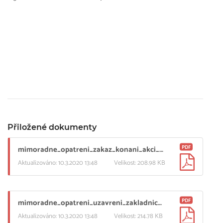
Přiložené dokumenty
PDF
mimoradne_opatreni_zakaz_konani_akci_nad_100_osob_od_18_hodin_dne_10_3_2020.pdf
Aktualizováno: 10.3.2020 13:48
Velikost: 208.98 KB
PDF
mimoradne_opatreni_uzavreni_zakladnich_strednich_a_vysokych_skol_od_11_3_2020.pdf
Aktualizováno: 10.3.2020 13:48
Velikost: 214.78 KB