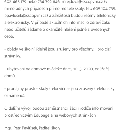
608 465 179 nebo 734 792 646, mrejdova@isscopvm.cz (v
mimořádných případech přímo ředitele školy: tel.: 605 104 735,
ppavlusek@isscopvm.cz) a záležitosti budou řešeny telefonicky
a elektronicky. V případě aktuálních informací o zdraví žáků
nebo učitelů žádáme o okamžité hlášení jedné z uvedených
osob,
- obědy ve školní jídelně jsou zrušeny pro všechny, i pro cizí
strávníky,
- ubytovaní na domově mládeže dnes, 10. 3. 2020, odjíždějí
domů,
- pronájmy prostor školy (tělocvična) jsou zrušeny (telefonicky
oznámeno).
O dalším vývoji budou zaměstnanci, žáci i rodiče informování
prostřednictvím Edupage a na webových stránkách.
Mgr. Petr Pavlůsek, ředitel školy