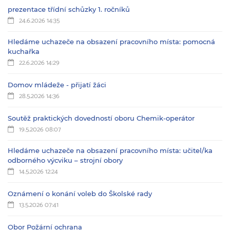
prezentace třídní schůzky 1. ročníků
24.6.2026 14:35
Hledáme uchazeče na obsazení pracovního místa: pomocná
kuchařka
22.6.2026 14:29
Domov mládeže - přijatí žáci
28.5.2026 14:36
Soutěž praktických dovedností oboru Chemik-operátor
19.5.2026 08:07
Hledáme uchazeče na obsazení pracovního místa: učitel/ka
odborného výcviku – strojní obory
14.5.2026 12:24
Oznámení o konání voleb do Školské rady
13.5.2026 07:41
Obor Požární ochrana