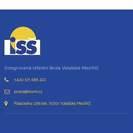
Integrovaná střední škola Valašské Meziříčí
+420 571 685 222
posta@issvm.cz
Palackého 239/49, 75701 Valašské Meziříčí