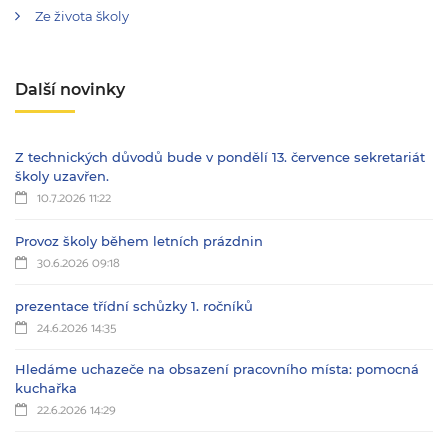
Ze života školy
Další novinky
Z technických důvodů bude v pondělí 13. července sekretariát
školy uzavřen.
10.7.2026 11:22
Provoz školy během letních prázdnin
30.6.2026 09:18
prezentace třídní schůzky 1. ročníků
24.6.2026 14:35
Hledáme uchazeče na obsazení pracovního místa: pomocná
kuchařka
22.6.2026 14:29