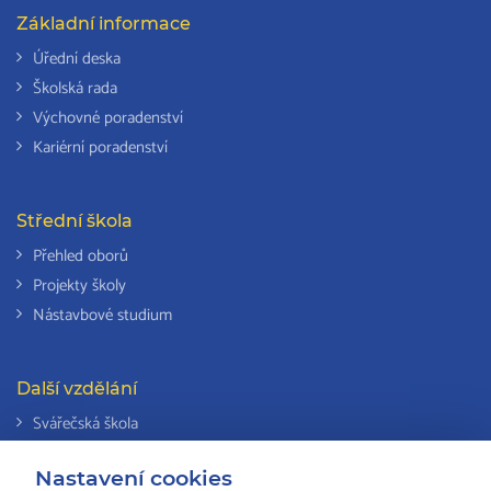
Základní informace
Úřední deska
Školská rada
Výchovné poradenství
Kariérní poradenství
Střední škola
Přehled oborů
Projekty školy
Nástavbové studium
Další vzdělání
Svářečská škola
Odborná způsobilost k výkonu činností v elektrotechnice
Nastavení cookies
Národní soustava kvalifikací