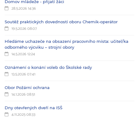
Domov mládeže - přijatí žáci
28.5.2026 14:36
Soutěž praktických dovedností oboru Chemik-operátor
19.5.2026 08:07
Hledáme uchazeče na obsazení pracovního místa: učitel/ka
odborného výcviku – strojní obory
14.5.2026 12:24
Oznámení o konání voleb do Školské rady
13.5.2026 07:41
Obor Požární ochrana
14.1.2026 08:51
Dny otevřených dveří na ISŠ
4.11.2025 08:33