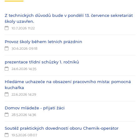
Z technických důvodů bude v pondělí 13. července sekretariát
školy uzavřen.
10.7.2026 11:22
Provoz školy během letních prázdnin
30.6.2026 09:18
prezentace třídní schůzky 1. ročníků
24.6.2026 14:35
Hledáme uchazeče na obsazení pracovního místa: pomocná
kuchařka
22.6.2026 14:29
Domov mládeže - přijatí žáci
28.5.2026 14:36
Soutěž praktických dovedností oboru Chemik-operátor
19.5.2026 08:07