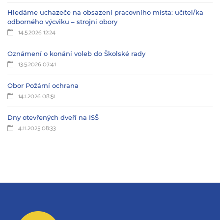
Hledáme uchazeče na obsazení pracovního místa: učitel/ka
odborného výcviku – strojní obory
14.5.2026 12:24
Oznámení o konání voleb do Školské rady
13.5.2026 07:41
Obor Požární ochrana
14.1.2026 08:51
Dny otevřených dveří na ISŠ
4.11.2025 08:33