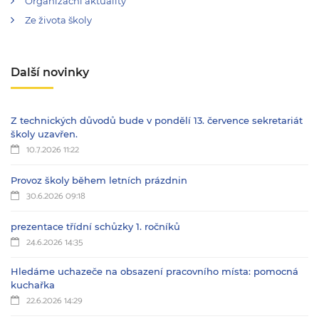
Organizační aktuality
Ze života školy
Další novinky
Z technických důvodů bude v pondělí 13. července sekretariát
školy uzavřen.
10.7.2026 11:22
Provoz školy během letních prázdnin
30.6.2026 09:18
prezentace třídní schůzky 1. ročníků
24.6.2026 14:35
Hledáme uchazeče na obsazení pracovního místa: pomocná
kuchařka
22.6.2026 14:29