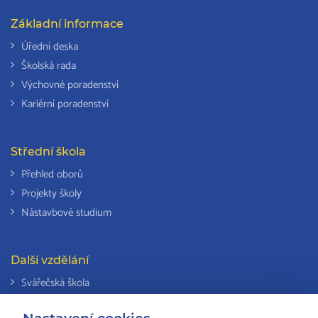
Základní informace
Úřední deska
Školská rada
Výchovné poradenství
Kariérní poradenství
Střední škola
Přehled oborů
Projekty školy
Nástavbové studium
Další vzdělání
Svářečská škola
Odborná způsobilost k výkonu činností v elektrotechnice