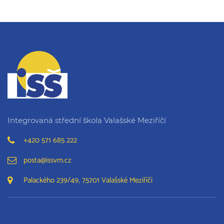
Integrovaná střední škola Valašské Meziříčí
+420 571 685 222
posta@issvm.cz
Palackého 239/49, 75701 Valašské Meziříčí