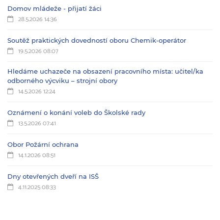
Domov mládeže - přijatí žáci
28.5.2026 14:36
Soutěž praktických dovedností oboru Chemik-operátor
19.5.2026 08:07
Hledáme uchazeče na obsazení pracovního místa: učitel/ka
odborného výcviku – strojní obory
14.5.2026 12:24
Oznámení o konání voleb do Školské rady
13.5.2026 07:41
Obor Požární ochrana
14.1.2026 08:51
Dny otevřených dveří na ISŠ
4.11.2025 08:33