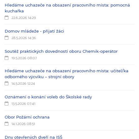
Hledáme uchazeče na obsazení pracovního místa: pomocná
kuchařka
22.6.2026 14:29
Domov mládeže - přijatí žáci
28.5.2026 14:36
Soutěž praktických dovedností oboru Chemik-operátor
19.5.2026 08:07
Hledáme uchazeče na obsazení pracovního místa: učitel/ka
odborného výcviku – strojní obory
14.5.2026 12:24
Oznámení o konání voleb do Školské rady
13.5.2026 07:41
Obor Požární ochrana
14.1.2026 08:51
Dny otevřených dveří na ISŠ