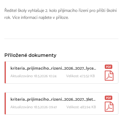
Ředitel školy vyhlašuje 2. kolo přijímacího řízení pro příští školní
rok. Více informací najdete v příloze.
Přiložené dokumenty
PDF
kriteria_prijimaciho_rizeni_2026_2027_lyceum_2kolo.pdf
Aktualizováno: 18.5.2026 10:24
Velikost: 473.52 KB
PDF
kriteria_prijimaciho_rizeni_2026_2027_3lete_obory_2_kolo.pdf
Aktualizováno: 18.5.2026 09:41
Velikost: 483.94 KB