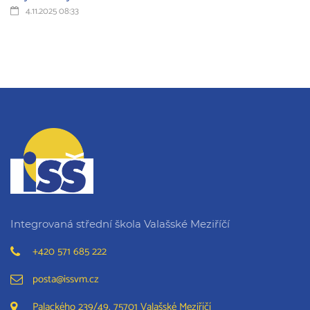
4.11.2025 08:33
Integrovaná střední škola Valašské Meziříčí
+420 571 685 222
posta@issvm.cz
Palackého 239/49, 75701 Valašské Meziříčí