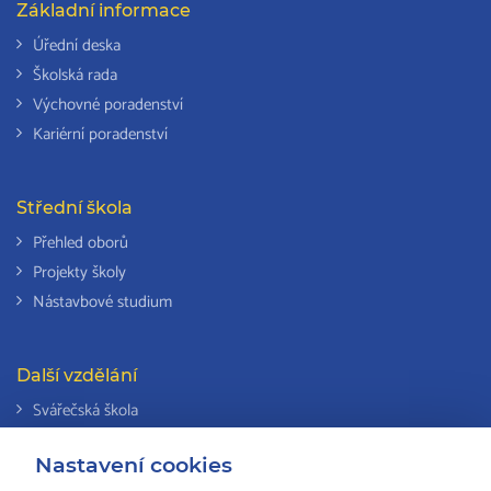
Základní informace
Úřední deska
Školská rada
Výchovné poradenství
Kariérní poradenství
Střední škola
Přehled oborů
Projekty školy
Nástavbové studium
Další vzdělání
Svářečská škola
Odborná způsobilost k výkonu činností v elektrotechnice
Nastavení cookies
Národní soustava kvalifikací