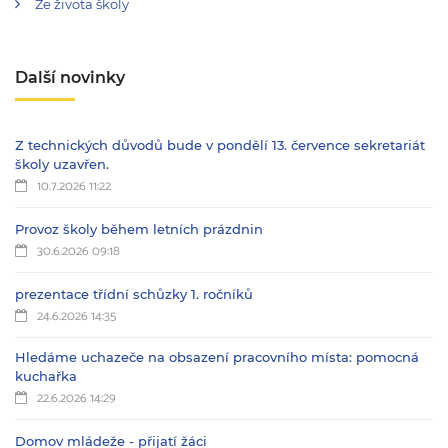
Ze života školy
Další novinky
Z technických důvodů bude v pondělí 13. července sekretariát
školy uzavřen.
10.7.2026 11:22
Provoz školy během letních prázdnin
30.6.2026 09:18
prezentace třídní schůzky 1. ročníků
24.6.2026 14:35
Hledáme uchazeče na obsazení pracovního místa: pomocná
kuchařka
22.6.2026 14:29
Domov mládeže - přijatí žáci