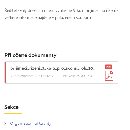
Ředitel školy dnešním dnem vyhlašuje 3. kolo přijímacího řízení -
veškeré informace najdete v přiloženém souboru.
Přiložené dokumenty
PDF
prijimaci_rizeni_3_kolo_pro_skolni_rok_20242025_1.pdf
Aktualizováno: 1.7.2024 12:12
Velikost: 255.60 KB
Sekce
Organizační aktuality