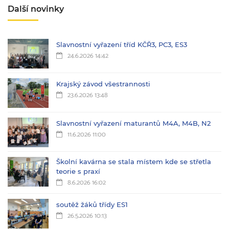
Další novinky
Slavnostní vyřazení tříd KČŘ3, PC3, ES3
24.6.2026 14:42
Krajský závod všestrannosti
23.6.2026 13:48
Slavnostní vyřazení maturantů M4A, M4B, N2
11.6.2026 11:00
Školní kavárna se stala místem kde se střetla
teorie s praxí
8.6.2026 16:02
soutěž žáků třídy ES1
26.5.2026 10:13