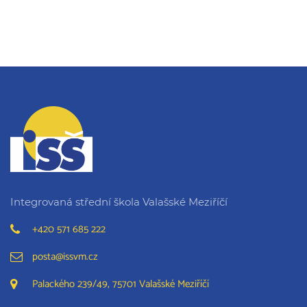
Integrovaná střední škola Valašské Meziříčí
+420 571 685 222
posta@issvm.cz
Palackého 239/49, 75701 Valašské Meziříčí