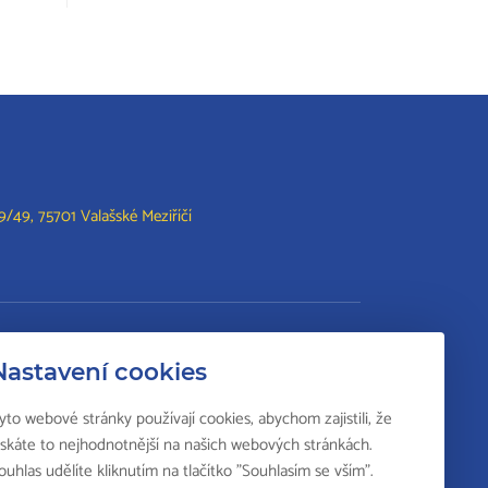
/49, 75701 Valašské Meziříčí
lší vzdělání
Nastavení cookies
Svářečská škola
yto webové stránky používají cookies, abychom zajistili, že
Odborná způsobilost k výkonu činností v
ískáte to nejhodnotnější na našich webových stránkách.
elektrotechnice
ouhlas udělíte kliknutím na tlačítko "Souhlasím se vším".
Národní soustava kvalifikací