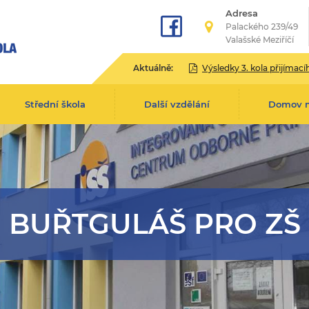
Adresa
Palackého 239/49
Valašské Meziříčí
Aktuálně:
Výsledky 3. kola přijímacího řízení pro školní rok 2
Střední škola
Další vzdělání
Domov 
BUŘTGULÁŠ PRO ZŠ