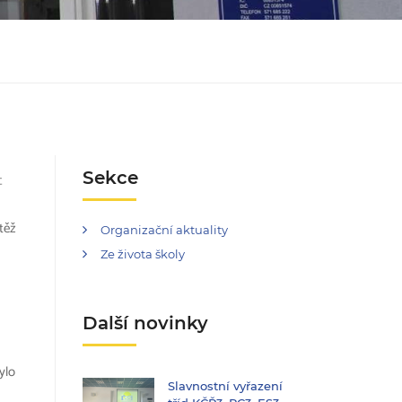
Sekce
t
těž
Organizační aktuality
Ze života školy
Další novinky
bylo
Slavnostní vyřazení