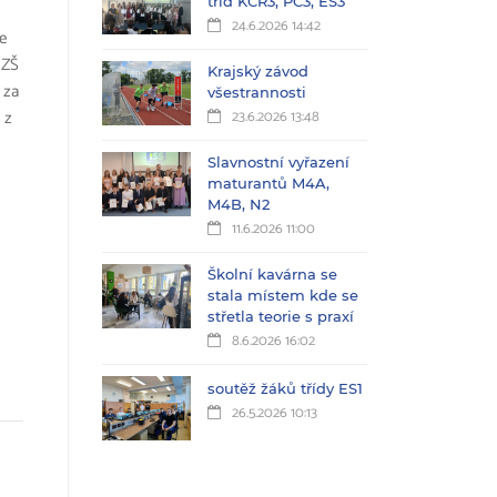
tříd KČŘ3, PC3, ES3
24.6.2026 14:42
e
 ZŠ
Krajský závod
 za
všestrannosti
 z
23.6.2026 13:48
Slavnostní vyřazení
maturantů M4A,
M4B, N2
11.6.2026 11:00
Školní kavárna se
stala místem kde se
střetla teorie s praxí
8.6.2026 16:02
soutěž žáků třídy ES1
26.5.2026 10:13