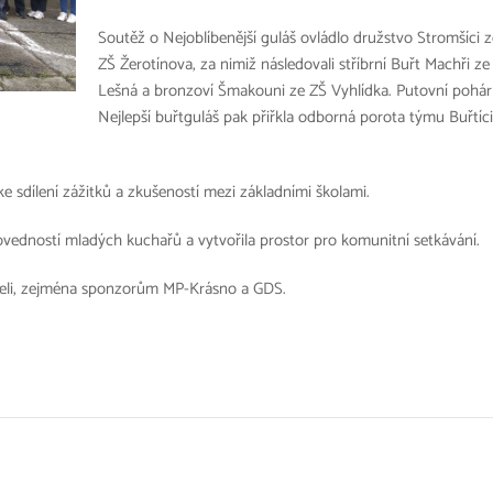
Soutěž o Nejoblíbenější guláš ovládlo družstvo Stromšíci z
ZŠ Žerotínova, za nimiž následovali stříbrní Buřt Machři ze
Lešná a bronzoví Šmakouni ze ZŠ Vyhlídka. Putovní pohár
Nejlepší buřtguláš pak přiřkla odborná porota týmu Buřtíci
 ke sdílení zážitků a zkušeností mezi základními školami.
ovedností mladých kuchařů a vytvořila prostor pro komunitní setkávání.
íleli, zejména sponzorům MP-Krásno a GDS.