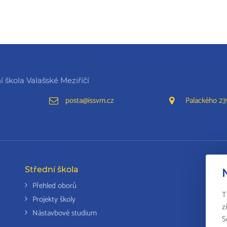
 škola Valašské Meziříčí
posta@issvm.cz
Palackého 239
Střední škola
Da
Přehled oborů
T
Projekty školy
z
Nástavbové studium
S