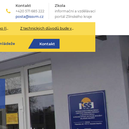
Kontakt
Zkola
+420 571 685 222
informační a vzdělávací
posta@issvm.cz
portál Zlínského kraje
026/2027
Z technických důvodů bude v pondělí 13. července sekretariát školy uzavřen.
mládeže
Kontakt