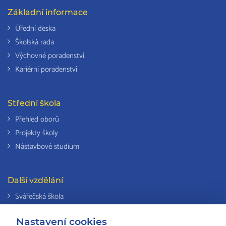
Základní informace
Úřední deska
Školská rada
Výchovné poradenství
Kariérní poradenství
Střední škola
Přehled oborů
Projekty školy
Nástavbové studium
Další vzdělání
Svářečská škola
Odborná způsobilost k výkonu činností v elektrotechnice
Nastavení cookies
Národní soustava kvalifikací