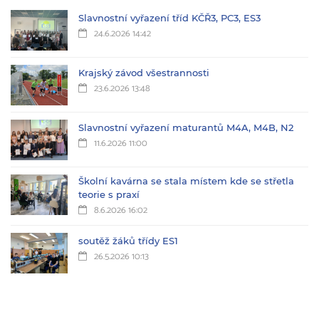
Slavnostní vyřazení tříd KČŘ3, PC3, ES3
24.6.2026 14:42
Krajský závod všestrannosti
23.6.2026 13:48
Slavnostní vyřazení maturantů M4A, M4B, N2
11.6.2026 11:00
Školní kavárna se stala místem kde se střetla
teorie s praxí
8.6.2026 16:02
soutěž žáků třídy ES1
26.5.2026 10:13