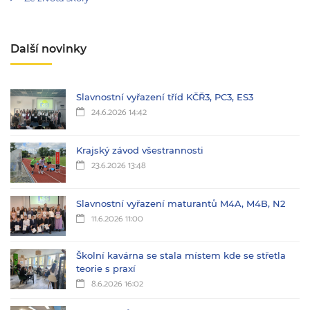
Další novinky
Slavnostní vyřazení tříd KČŘ3, PC3, ES3
24.6.2026 14:42
Krajský závod všestrannosti
23.6.2026 13:48
Slavnostní vyřazení maturantů M4A, M4B, N2
11.6.2026 11:00
Školní kavárna se stala místem kde se střetla
teorie s praxí
8.6.2026 16:02