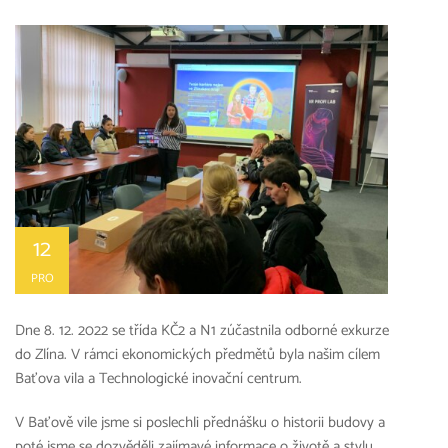
12
PRO
Dne 8. 12. 2022 se třída KČ2 a N1 zúčastnila odborné exkurze
do Zlína. V rámci ekonomických předmětů byla našim cílem
Baťova vila a Technologické inovační centrum.
V Baťově vile jsme si poslechli přednášku o historii budovy a
poté jsme se dozvěděli zajímavé informace o životě a stylu