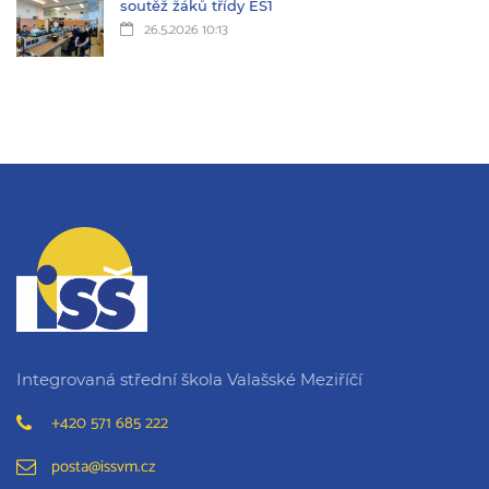
soutěž žáků třídy ES1
26.5.2026 10:13
Integrovaná střední škola Valašské Meziříčí
+420 571 685 222
posta@issvm.cz