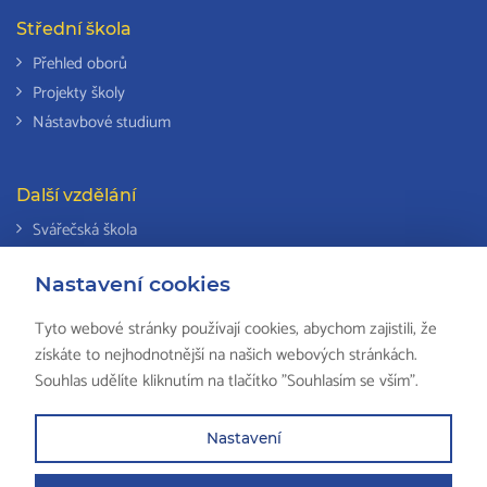
Střední škola
Přehled oborů
Projekty školy
Nástavbové studium
Další vzdělání
Svářečská škola
Odborná způsobilost k výkonu činností v elektrotechnice
Nastavení cookies
Národní soustava kvalifikací
Tyto webové stránky používají cookies, abychom zajistili, že
získáte to nejhodnotnější na našich webových stránkách.
Souhlas udělíte kliknutím na tlačítko "Souhlasím se vším".
© 2018 ISŠ-COP Valašské Meziříčí, všechna práva vyhrazena by
HS
Computers
Nastavení
Partneři školy
Mapa stránek
Právní ustanovení
Zkola