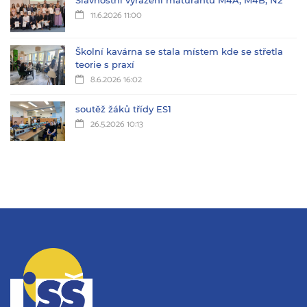
Slavnostní vyřazení maturantů M4A, M4B, N2
11.6.2026 11:00
Školní kavárna se stala místem kde se střetla
teorie s praxí
8.6.2026 16:02
soutěž žáků třídy ES1
26.5.2026 10:13