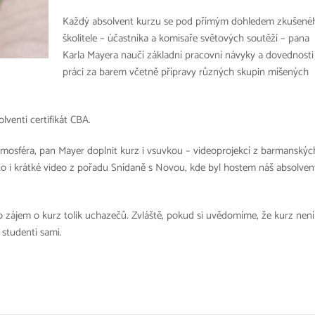
Každý absolvent kurzu se pod přímým dohledem zkušené
školitele – účastníka a komisaře světových soutěží – pana
Karla Mayera naučí základní pracovní návyky a dovednosti 
práci za barem včetně přípravy různých skupin míšených
lventi certifikát CBA.
mosféra, pan Mayer doplnit kurz i vsuvkou – videoprojekcí z barmanskýc
ito i krátké video z pořadu Snídaně s Novou, kde byl hostem náš absolven
ilo zájem o kurz tolik uchazečů. Zvláště, pokud si uvědomíme, že kurz není
 studenti sami.