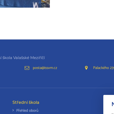
 škola Valašské Meziříčí
posta@issvm.cz
Palackého 239
Střední škola
Da
Přehled oborů