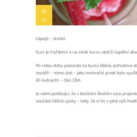
11
ŘÍJ
nápojů – drinků.
Kurz je čtyřdenní a na závěr kurzu obdrží úspěšní abso
Po celou dobu panovala na kurzu klidná, pohodová at
soutěží – mimo jiné – jako motivační prvek bylo využ
Jiří Aubrecht – člen CBA.
Je velmi potěšující, že v letošním školním roce projev
součástí běžné výuky – tedy, že si ho v plné výši hradí