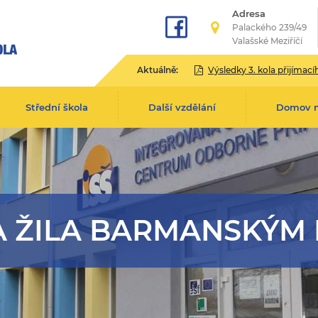
Adresa
Palackého 239/49
Valašské Meziříčí
Aktuálně:
Výsledky 3. kola přijímacího řízení pro školní rok 2
Střední škola
Další vzdělání
Domov 
A ŽILA BARMANSKÝM