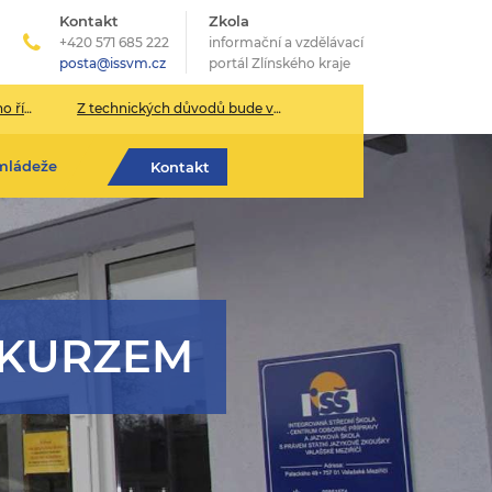
Kontakt
Zkola
+420 571 685 222
informační a vzdělávací
posta@issvm.cz
portál Zlínského kraje
026/2027
Z technických důvodů bude v pondělí 13. července sekretariát školy uzavřen.
mládeže
Kontakt
 KURZEM