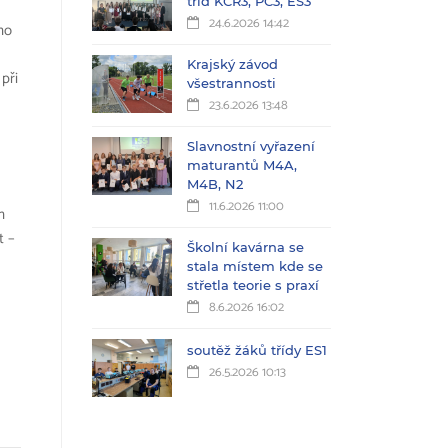
tříd KČŘ3, PC3, ES3
24.6.2026 14:42
ho
Krajský závod
při
všestrannosti
23.6.2026 13:48
Slavnostní vyřazení
maturantů M4A,
M4B, N2
11.6.2026 11:00
h
t –
Školní kavárna se
stala místem kde se
střetla teorie s praxí
8.6.2026 16:02
soutěž žáků třídy ES1
26.5.2026 10:13