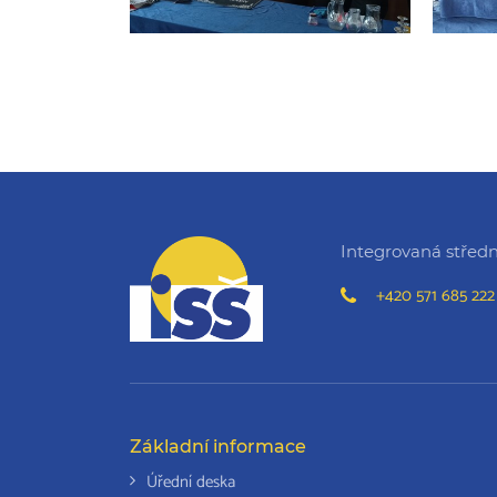
Integrovaná střední
+420 571 685 222
Základní informace
Úřední deska