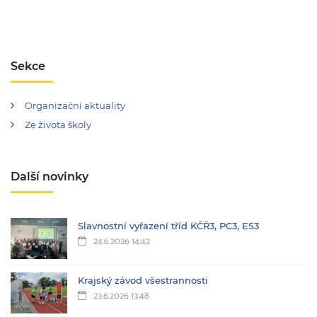
Sekce
Organizační aktuality
Ze života školy
Další novinky
Slavnostní vyřazení tříd KČŘ3, PC3, ES3
24.6.2026 14:42
Krajský závod všestrannosti
23.6.2026 13:48