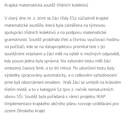
Krajská matematická soutěž třídních kolektivů
V úterý dne 19. 2. 2019 se žáci třídy ES2 zúčastnili krajské
matematické soutěže, která byla zaměřena na týmovou
spolupráci třídních kolektivů a na podporu matematické
gramotnosti. Soutěž probíhala třetí a čtvrtou vyučovací hodinu
na počítači, kde se na dataprojektoru promítal test s 50
soutěžními otázkami a žáci měli na výběr 6 možných odpovědí,
kdy pouze jedna byla správná. Na vykonání testu měli žáci
omezený časový limit, a to 90 minut. Po ukončení testu byly
výsledky zpracovány automaticky, a o celkovém vyhodnocení
jsme byli obeznámeni emailem. Naši žáci se umístili na krásném
třetím místě, a to v kategorii S2 (pro 2. ročník nematuritních
oboru SŠ). Soutěž byla pořádaná v rámci projektu IKAP
(Implementace krajského akčního plánu rozvoje vzdělávání pro
území Zlínského kraje).