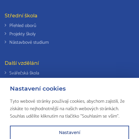
Střední škola
Přehled oborů
Projekty školy
Nástavbové studium
Další vzdělání
Svářečská škola
Odborná způsobilost k výkonu činností v elektrotechnice
Nastavení cookies
Národní soustava kvalifikací
Tyto webové stránky používají cookies, abychom zajistili, že
získáte to nejhodnotnější na našich webových stránkách.
Souhlas udělíte kliknutím na tlačítko "Souhlasím se vším".
© 2018 ISŠ-COP Valašské Meziříčí, všechna práva vyhrazena by
HS
Computers
Nastavení