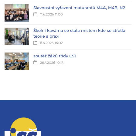
Slavnostní vyřazení maturantů M4A, M4B, N2
11.6.2026 11:00
Školní kavárna se stala místem kde se střetla
teorie s praxí
8.6.2026 16:02
soutěž žáků třídy ES1
26.5.2026 10:13