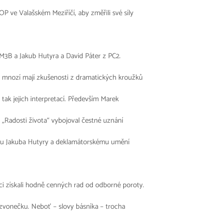
 ve Valašském Meziříčí, aby změřili své síly
z M3B a Jakub Hutyra a David Páter z PC2.
ž mnozí mají zkušenosti z dramatických kroužků
 tak jejich interpretací. Především Marek
 „Radosti života“ vybojoval čestné uznání
esu Jakuba Hutyry a deklamátorskému umění
ci získali hodně cenných rad od odborné poroty.
 zvonečku. Neboť – slovy básníka – trocha