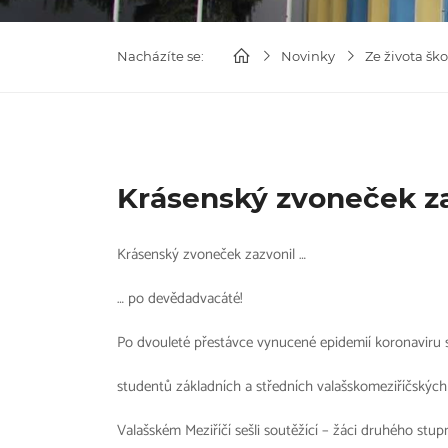
Nacházíte se:
Novinky
Ze života ško
Krásenský zvoneček za
Krásenský zvoneček zazvonil …
… po devědadvacáté!
Po dvouleté přestávce vynucené epidemií koronaviru se
studentů základních a středních valašskomeziříčských
Valašském Meziříčí sešli soutěžící – žáci druhého stu