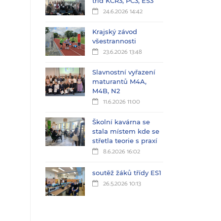
tříd KČŘ3, PC3, ES3
24.6.2026 14:42
Krajský závod
všestrannosti
23.6.2026 13:48
Slavnostní vyřazení
maturantů M4A,
M4B, N2
11.6.2026 11:00
Školní kavárna se
stala místem kde se
střetla teorie s praxí
8.6.2026 16:02
soutěž žáků třídy ES1
26.5.2026 10:13