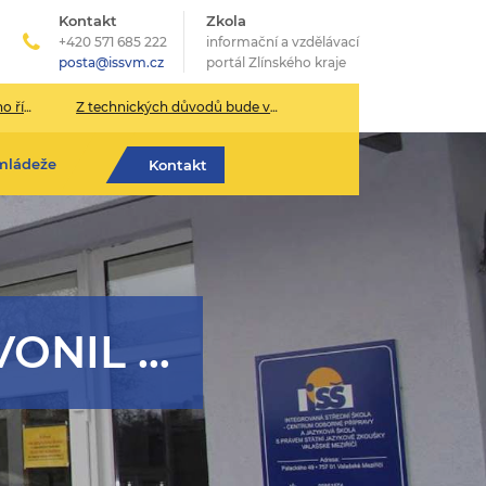
Kontakt
Zkola
+420 571 685 222
informační a vzdělávací
posta@issvm.cz
portál Zlínského kraje
026/2027
Z technických důvodů bude v pondělí 13. července sekretariát školy uzavřen.
mládeže
Kontakt
ONIL …