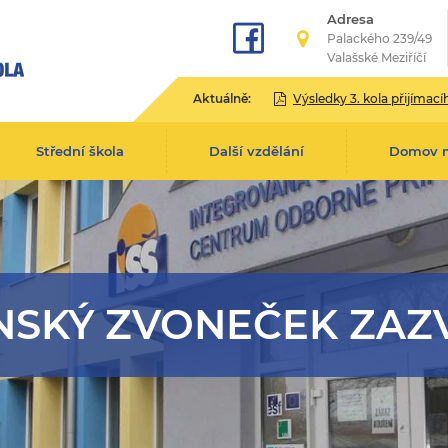
Adresa
Palackého 239/49
Valašské Meziříčí
Aktuálně:
Výsledky 3. kola přijímacího řízení pro školní rok 2
Střední škola
Další vzdělání
Domov 
NSKÝ ZVONEČEK ZAZV