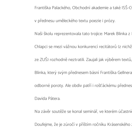
Františka Palackého, Obchodní akademie a také ISŠ-COP
v přednesu uměleckého textu poezie i prózy.
Naši školu reprezentovala tato trojice: Marek Blinka 
Chlapci se mezi vážnou konkurencí recitátorů (z nich
ze ZUŠ) rozhodně neztratili. Zaujali jak výběrem textů,
Blinka, který svým přednesem básní Františka Gellnera
odborné poroty. Ale obdiv patří i rošťáckému předn
Davida Pátera.
Na závěr soutěže se konal seminář, ve kterém účastní
Doufejme, že je zúročí v příštím ročníku Krásenského