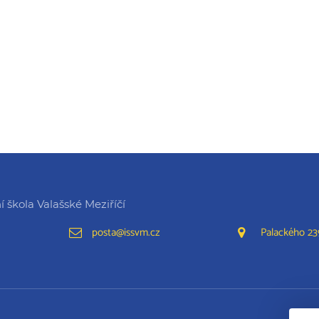
 škola Valašské Meziříčí
posta@issvm.cz
Palackého 239