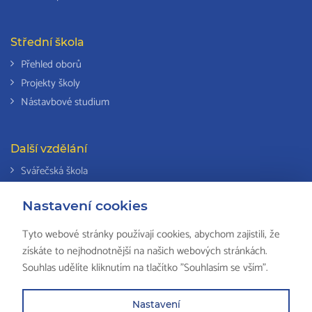
Střední škola
Přehled oborů
Projekty školy
Nástavbové studium
Další vzdělání
Svářečská škola
Odborná způsobilost k výkonu činností v elektrotechnice
Nastavení cookies
Národní soustava kvalifikací
Tyto webové stránky používají cookies, abychom zajistili, že
získáte to nejhodnotnější na našich webových stránkách.
Souhlas udělíte kliknutím na tlačítko "Souhlasím se vším".
© 2018 ISŠ-COP Valašské Meziříčí, všechna práva vyhrazena by
HS
Computers
Nastavení