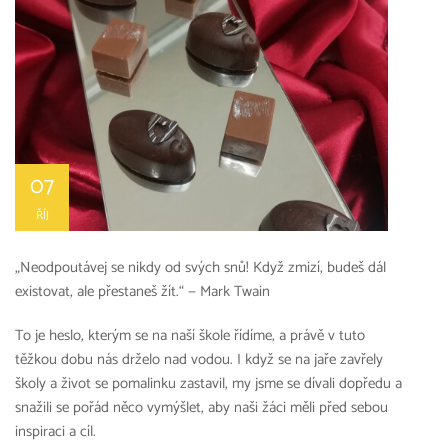
07
ŘÍJ
„Neodpoutávej se nikdy od svých snů! Když zmizí, budeš dál
existovat, ale přestaneš žít.“ — Mark Twain
To je heslo, kterým se na naší škole řídíme, a právě v tuto
těžkou dobu nás drželo nad vodou. I když se na jaře zavřely
školy a život se pomalinku zastavil, my jsme se dívali dopředu a
snažili se pořád něco vymýšlet, aby naši žáci měli před sebou
inspiraci a cíl.