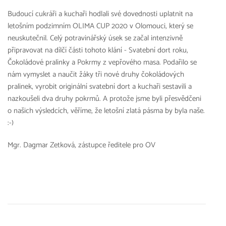
Budoucí cukráři a kuchaři hodlali své dovednosti uplatnit na
letošním podzimním OLIMA CUP 2020 v Olomouci, který se
neuskutečnil. Celý potravinářský úsek se začal intenzivně
připravovat na dílčí části tohoto klání - Svatební dort roku,
Čokoládové pralinky a Pokrmy z vepřového masa. Podařilo se
nám vymyslet a naučit žáky tři nové druhy čokoládových
pralinek, vyrobit originální svatební dort a kuchaři sestavili a
nazkoušeli dva druhy pokrmů. A protože jsme byli přesvědčeni
o našich výsledcích, věříme, že letošní zlatá pásma by byla naše.
:-)
Mgr. Dagmar Zetková, zástupce ředitele pro OV