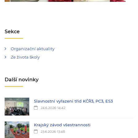
Sekce
Organizační aktuality
Ze života školy
Další novinky
Slavnostní vyřazení tříd KČŘ3, PC3, ES3
24.6.2026 14:42
Krajský závod všestrannosti
23.6.2026 13:48