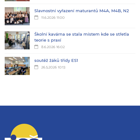
Slavnostní vyřazení maturantů M4A, M4B, N2
11.6.2026 11:00
Školní kavárna se stala místem kde se střetla
teorie s praxí
8.6.2026 16:02
soutěž žáků třídy ES1
26.5.2026 10:13