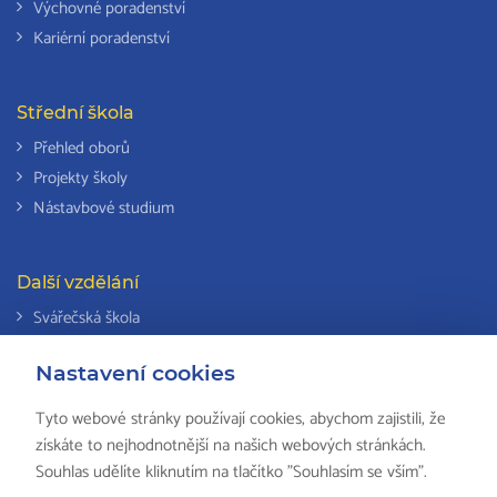
Výchovné poradenství
Kariérní poradenství
Střední škola
Přehled oborů
Projekty školy
Nástavbové studium
Další vzdělání
Svářečská škola
Odborná způsobilost k výkonu činností v elektrotechnice
Nastavení cookies
Národní soustava kvalifikací
Tyto webové stránky používají cookies, abychom zajistili, že
získáte to nejhodnotnější na našich webových stránkách.
Souhlas udělíte kliknutím na tlačítko "Souhlasím se vším".
© 2018 ISŠ-COP Valašské Meziříčí, všechna práva vyhrazena by
HS