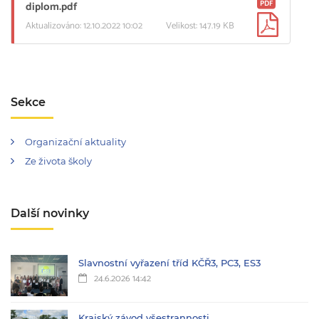
PDF
diplom.pdf
Aktualizováno: 12.10.2022 10:02
Velikost: 147.19 KB
Sekce
Organizační aktuality
Ze života školy
Další novinky
Slavnostní vyřazení tříd KČŘ3, PC3, ES3
24.6.2026 14:42
Krajský závod všestrannosti