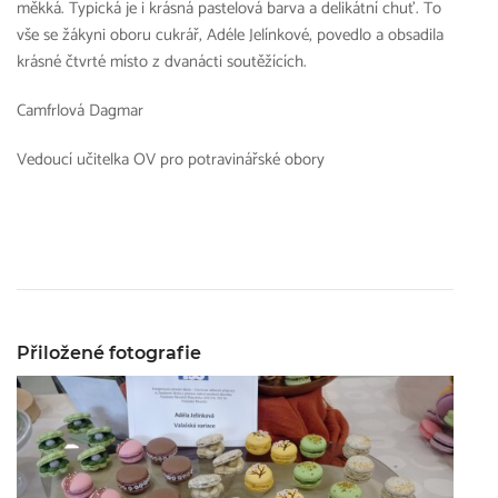
měkká. Typická je i krásná pastelová barva a delikátní chuť. To
vše se žákyni oboru cukrář, Adéle Jelínkové, povedlo a obsadila
krásné čtvrté místo z dvanácti soutěžících.
Camfrlová Dagmar
Vedoucí učitelka OV pro potravinářské obory
Přiložené fotografie