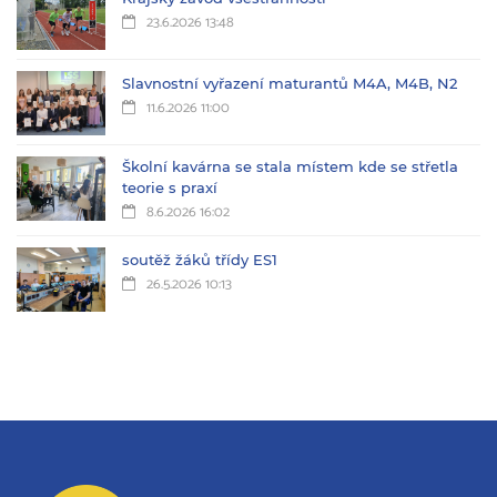
23.6.2026 13:48
Slavnostní vyřazení maturantů M4A, M4B, N2
11.6.2026 11:00
Školní kavárna se stala místem kde se střetla
teorie s praxí
8.6.2026 16:02
soutěž žáků třídy ES1
26.5.2026 10:13