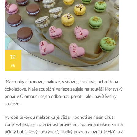
12
ŘÍJ
Makronky citronové, makové, višňové, jahodové, nebo třeba
čokoládové. Naše soutěžní variace zaujala na soutěži Moravský
pohár v Olomouci nejen odbornou porotu, ale i návštěvníky
soutěže.
Vyrobit takovou makronku je věda. Hodnotí se nejen chuť,
vůně, vzhled, ale i preciznost provedení. Správná makronka má
pěkný bublinkový „prstýnek“, hladký povrch a uvnitř je vláčná a