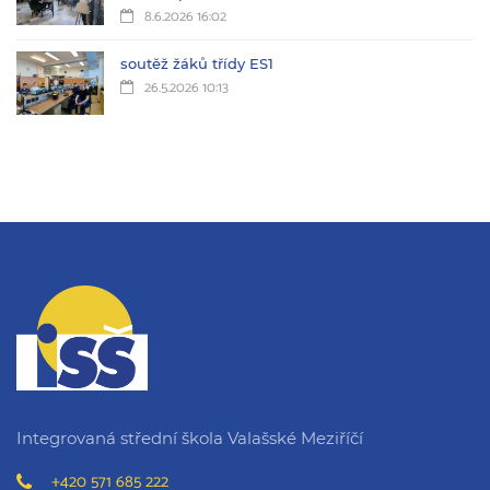
8.6.2026 16:02
soutěž žáků třídy ES1
26.5.2026 10:13
Integrovaná střední škola Valašské Meziříčí
+420 571 685 222