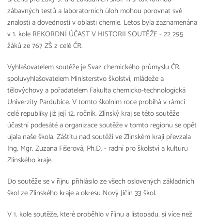
zábavných testů a laboratorních úloh mohou porovnat své
znalosti a dovednosti v oblasti chemie. Letos byla zaznamenána
v 1. kole REKORDNÍ ÚČAST V HISTORII SOUTĚŽE - 22 295
žáků ze 767 ZŠ z celé ČR.
Vyhlašovatelem soutěže je Svaz chemického průmyslu ČR,
spoluvyhlašovatelem Ministerstvo školství, mládeže a
tělovýchovy a pořadatelem Fakulta chemicko-technologická
Univerzity Pardubice. V tomto školním roce probíhá v rámci
celé republiky již její 12. ročník. Zlínský kraj se této soutěže
účastní podesáté a organizace soutěže v tomto regionu se opět
ujala naše škola. Záštitu nad soutěží ve Zlínském kraji převzala
Ing. Mgr. Zuzana Fišerová, Ph.D. - radní pro školství a kulturu
Zlínského kraje.
Do soutěže se v říjnu přihlásilo ze všech oslovených základních
škol ze Zlínského kraje a okresu Nový Jičín 33 škol.
V 1. kole soutěže, které proběhlo v říjnu a listopadu, si více než