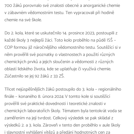
700 žáků porovnalo své znalosti obecné a anorganické chemie
v zábavném vědomostním testu. Ten vypracovali při hodině
chemie na své škole.
Do 2. kola, které se uskutečnilo 14. prosince 2023, postoupili z
každé školy 3 nejlepší žáci. Toto kolo proběhlo na půdě ISŠ –
COP formou již náročnějšího vědomostního testu. Soutěžící si v
něm prověřili své poznatky o vlastnostech a použití různých
chemických prvků a jejich sloučenin a vědomosti z různých
oblastí lidského života, kde se uplatňuje či využívá chemie.
Zúčastnilo se jej 92 žáků z 33 ZŠ.
Třicet nejúspěšnějších žáků postoupilo do 3. kola – regionálního
finále – konaného 8. února 2024 V tomto kole si soutěžící
prověřili své praktické dovednosti i teoretické znalosti v
chemických laboratořích školy. Tématem byla tentokrát voda se
zaměřením na její tvrdost. Celkový výsledek se pak skládal z
výsledků 2. a 3. kola. Zároveň v tento den proběhlo v aule školy
i slavnostní vyhlášení vítězů a předání hodnotných cen za