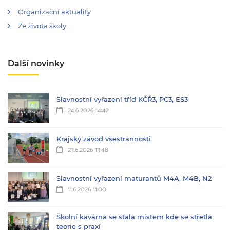
Organizační aktuality
Ze života školy
Další novinky
Slavnostní vyřazení tříd KČŘ3, PC3, ES3
24.6.2026 14:42
Krajský závod všestrannosti
23.6.2026 13:48
Slavnostní vyřazení maturantů M4A, M4B, N2
11.6.2026 11:00
Školní kavárna se stala místem kde se střetla
teorie s praxí