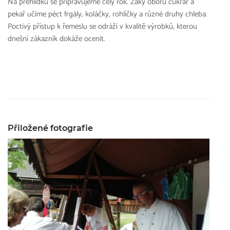
Na přehlídku se připravujeme celý rok. Žáky oboru cukrář a
pekař učíme péct frgály, koláčky, rohlíčky a různé druhy chleba.
Poctivý přístup k řemeslu se odráží v kvalitě výrobků, kterou
dnešní zákazník dokáže ocenit.
Přiložené fotografie