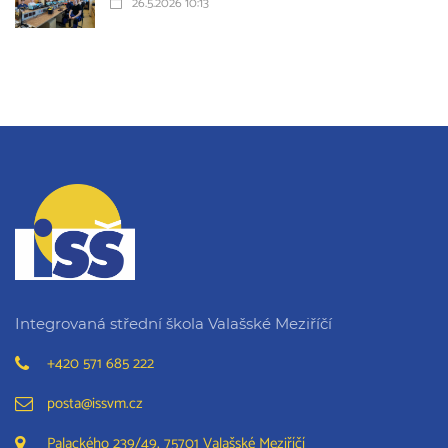
26.5.2026 10:13
Integrovaná střední škola Valašské Meziříčí
+420 571 685 222
posta@issvm.cz
Palackého 239/49, 75701 Valašské Meziříčí