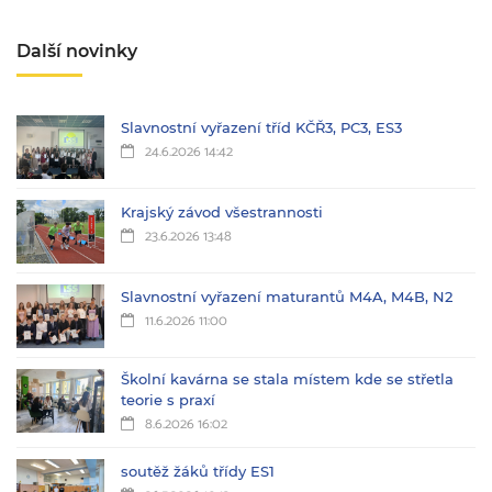
Další novinky
Slavnostní vyřazení tříd KČŘ3, PC3, ES3
24.6.2026 14:42
Krajský závod všestrannosti
23.6.2026 13:48
Slavnostní vyřazení maturantů M4A, M4B, N2
11.6.2026 11:00
Školní kavárna se stala místem kde se střetla
teorie s praxí
8.6.2026 16:02
soutěž žáků třídy ES1