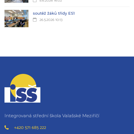
8.6.2026 16:02
soutěž žáků třídy ES1
26.5.2026 10:13
Integrovaná střední škola Valašské Meziříčí
+420 571 685 222