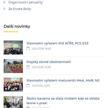
Organizační aktuality
Ze života školy
Další novinky
Slavnostní vyřazení tříd KČŘ3, PC3, ES3
24.6.2026 14:42
Krajský závod všestrannosti
23.6.2026 13:48
Slavnostní vyřazení maturantů M4A, M4B, N2
11.6.2026 11:00
Školní kavárna se stala místem kde se střetla
teorie s praxí