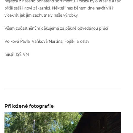
nejlepší z našeho bohatého sortimentu. Počasí bylo krásné a tak
přišli stálí i noví zákazníci. Někteří nás během dne navštívili i
vícekrát jak jim zachutnaly naše výrobky.
Všem zúčastněným děkujeme za pěkně odvedenou práci
Volková Pavla, Vaňková Martina, Fojtík Jaroslav
mistři ISŠ VM
Přiložené fotografie