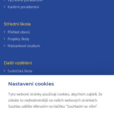
Výchovné poradenství
Kariérní poradenství
Střední škola
Přehled oborů
Projekty školy
Nástavbové studium
Další vzdělání
Svářečská škola
Odborná způsobilost k výkonu činností v elektrotechnice
Nastavení cookies
Národní soustava kvalifikací
Tyto webové stránky používají cookies, abychom zajistili, že
získáte to nejhodnotnější na našich webových stránkách.
Souhlas udělíte kliknutím na tlačítko "Souhlasím se vším".
© 2018 ISŠ-COP Valašské Meziříčí, všechna práva vyhrazena by
HS