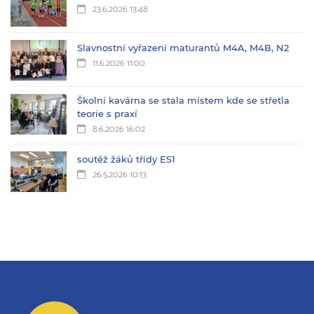
23.6.2026 13:48
Slavnostní vyřazení maturantů M4A, M4B, N2
11.6.2026 11:00
Školní kavárna se stala místem kde se střetla
teorie s praxí
8.6.2026 16:02
soutěž žáků třídy ES1
26.5.2026 10:13