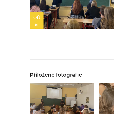
08
ŘÍJ
Přiložené fotografie