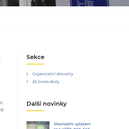
Sekce
t
Organizační aktuality
Ze života školy
n,
Další novinky
py.
Slavnostní vyřazení