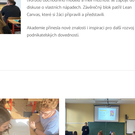
tvorbou obchodního modelu a měli možnost se zapojit do
diskuse o vlastních nápadech. Závěrečný blok patřil Lean
Canvas, které si žáci připravili a představili.
Akademie přinesla nové znalosti i inspiraci pro další rozvoj
podnikatelských dovedností.