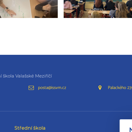
 škola Valašské Meziříčí
posta@issvm.cz
Palackého 239
Střední škola
Da