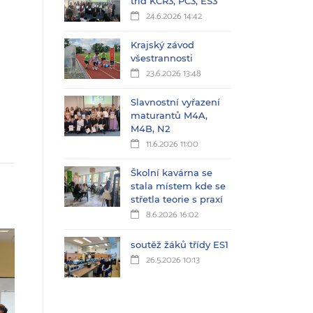
tříd KČŘ3, PC3, ES3
24.6.2026 14:42
Krajský závod
všestrannosti
23.6.2026 13:48
Slavnostní vyřazení
maturantů M4A,
M4B, N2
11.6.2026 11:00
Školní kavárna se
stala místem kde se
střetla teorie s praxí
8.6.2026 16:02
soutěž žáků třídy ES1
26.5.2026 10:13