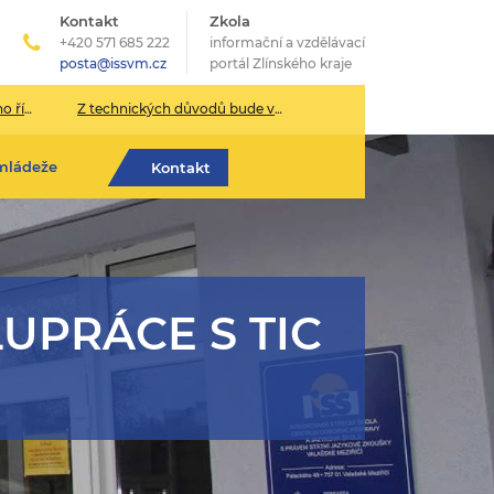
Kontakt
Zkola
+420 571 685 222
informační a vzdělávací
posta@issvm.cz
portál Zlínského kraje
026/2027
Z technických důvodů bude v pondělí 13. července sekretariát školy uzavřen.
mládeže
Kontakt
UPRÁCE S TIC