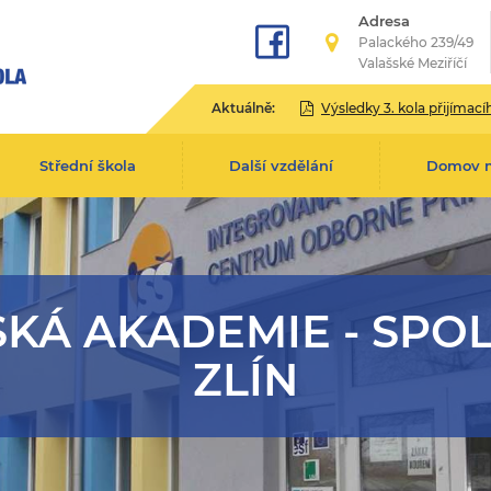
Adresa
Palackého 239/49
Valašské Meziříčí
Aktuálně:
Výsledky 3. kola přijímacího řízení pro školní rok 2
Střední škola
Další vzdělání
Domov 
KÁ AKADEMIE - SPOL
ZLÍN