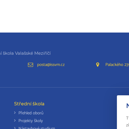
 škola Valašské Meziříčí
posta@issvm.cz
Palackého 239
Střední škola
Da
Přehled oborů
T
Projekty školy
z
Nástavbové studium