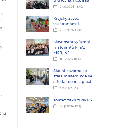
žilo
tříd KČŘ3, PC3, ES3
24.6.2026 14:42
tu.
Krajský závod
de
všestrannosti
e
23.6.2026 13:48
Slavnostní vyřazení
o,
maturantů M4A,
M4B, N2
11.6.2026 11:00
Školní kavárna se
stala místem kde se
střetla teorie s praxí
ý
8.6.2026 16:02
u,
soutěž žáků třídy ES1
26.5.2026 10:13
ichu