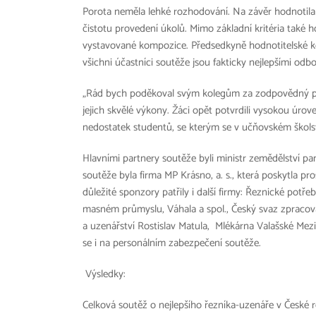
Porota neměla lehké rozhodování. Na závěr hodnotila
čistotu provedení úkolů. Mimo základní kritéria také h
vystavované kompozice. Předsedkyně hodnotitelské kom
všichni účastníci soutěže jsou fakticky nejlepšími odb
„Rád bych poděkoval svým kolegům za zodpovědný př
jejich skvělé výkony. Žáci opět potvrdili vysokou úro
nedostatek studentů, se kterým se v učňovském školstv
Hlavními partnery soutěže byli ministr zemědělství pa
soutěže byla firma MP Krásno, a. s., která poskytla pr
důležité sponzory patřily i další firmy: Řeznické pot
masném průmyslu, Váhala a spol., Český svaz zpracova
a uzenářství Rostislav Matula, Mlékárna Valašské Meziří
se i na personálním zabezpečení soutěže.
Výsledky:
Celková soutěž o nejlepšího řezníka-uzenáře v České 