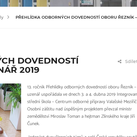
ly
PŘEHLÍDKA ODBORNÝCH DOVEDNOSTÍ OBORU ŘEZNÍK –
ÝCH DOVEDNOSTÍ
Sdíle
NÁŘ 2019
13. ročník Přehlídky odborných dovedností oboru Řezník –
uzenář uspořádala ve dnech 3. a 4. dubna 2019 Integrova
střední škola – Centrum odborné přípravy Valašské Meziříčí
Osobní záštitu nad úspěšným projektem převzal ministr
zemědělství Miroslav Toman a hejtman Zlínského kraje Jiří
Čunek.