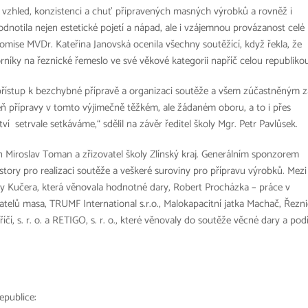
 vzhled, konzistenci a chuť připravených masných výrobků a rovněž i
odnotila nejen estetické pojetí a nápad, ale i vzájemnou provázanost celé
ise MVDr. Kateřina Janovská ocenila všechny soutěžící, když řekla, že
orníky na řeznické řemeslo ve své věkové kategorii napříč celou republiko
ístup k bezchybné přípravě a organizaci soutěže a všem zúčastněným z
veň přípravy v tomto výjimečně těžkém, ale žádaném oboru, a to i přes
í setrvale setkáváme,“ sdělil na závěr ředitel školy Mgr. Petr Pavlůsek.
n Miroslav Toman a zřizovatel školy Zlínský kraj. Generálním sponzorem
ostory pro realizaci soutěže a veškeré suroviny pro přípravu výrobků. Mez
řeby Kučera, která věnovala hodnotné dary, Robert Procházka – práce v
telů masa, TRUMF International s.r.o., Malokapacitní jatka Machač, Řezni
čí, s. r. o. a RETIGO, s. r. o., které věnovaly do soutěže věcné dary a podí
republice: