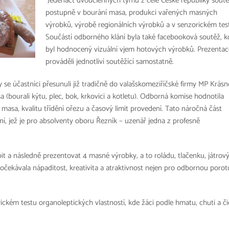
Jedenáct dvoučlenných týmů z celé České republiky soutě
postupně v bourání masa, produkci vařených masných
výrobků, výrobě regionálních výrobků a v senzorickém tes
Součástí odborného klání byla také facebooková soutěž, k
byl hodnocený vizuální vjem hotových výrobků. Prezentac
prováděli jednotliví soutěžící samostatně.
 se účastníci přesunuli již tradičně do valašskomeziříčské firmy MP Krásn
asa (bourali kýtu, plec, bok, krkovici a kotletu). Odborná komise hodnotila
asa, kvalitu třídění ořezu a časový limit provedení. Tato náročná část
í, jež je pro absolventy oboru Řezník – uzenář jedna z profesně
bit a následně prezentovat 4 masné výrobky, a to roládu, tlačenku, játrov
očekávala nápaditost, kreativita a atraktivnost nejen pro odbornou porot
ickém testu organoleptických vlastností, kde žáci podle hmatu, chuti a č