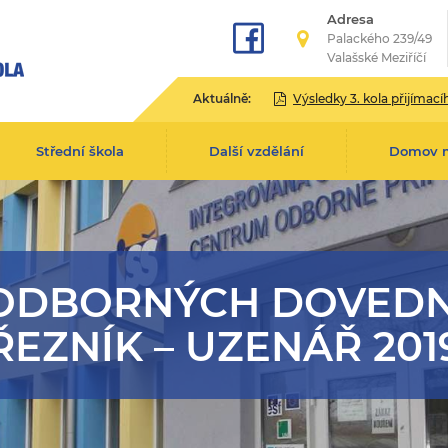
Adresa
Palackého 239/49
Valašské Meziříčí
Aktuálně:
Výsledky 3. kola přijímacího řízení pro školní rok 2
Střední škola
Další vzdělání
Domov 
 ODBORNÝCH DOVEDN
ŘEZNÍK – UZENÁŘ 201