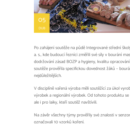
05
DUB
Po zahájení soutěže na půdě Integrované střední školy
a. s., kde budoucí řezníci změřili své síly v bourání m
dodržování zásad BOZP a hygieny, kvalitu opracování m
soutěže prověřila specifickou dovednost žáků – bourán
nejdůležitějších.
V disciplíně vařená výroba měli soutěžící za úkol vyro
výrobek a regionální výrobek. Od tohoto produktu se 
ale i pro laiky, kteří soutěž navštívili.
Na závěr všechny týmy prověřily své znalosti v senzor
označovali 10 vzorků koření.