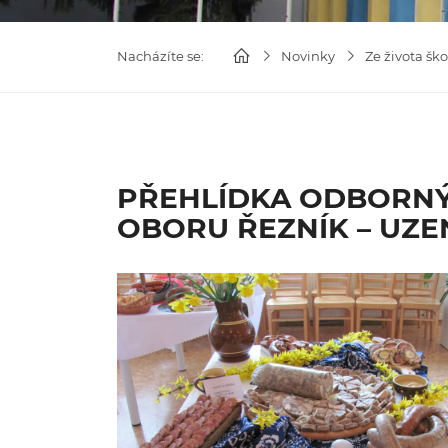
Nacházíte se:
Novinky
Ze života ško
PŘEHLÍDKA ODBORN
OBORU ŘEZNÍK – UZE