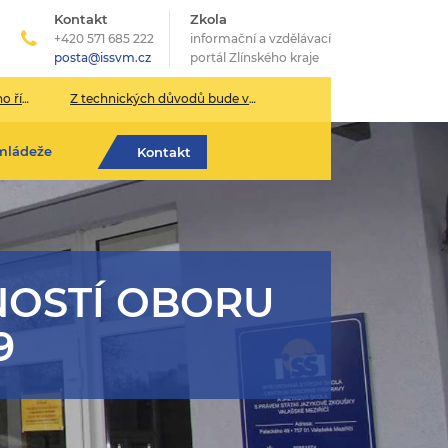
Kontakt
Zkola
+420 571 685 222
informační a vzdělávací
posta@issvm.cz
portál Zlínského kraje
026/2027
Z technických důvodů bude v pondělí 13. července sekretariát školy uzavřen.
mládeže
Kontakt
OSTÍ OBORU
9