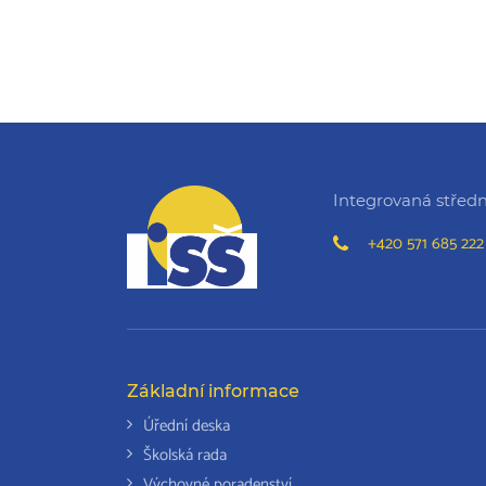
Integrovaná střední
+420 571 685 222
Základní informace
Úřední deska
Školská rada
Výchovné poradenství