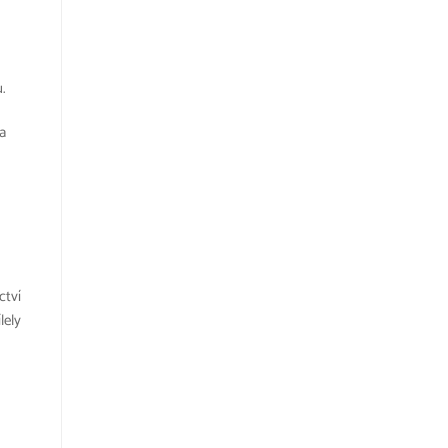
u.
a
i
ctví
lely