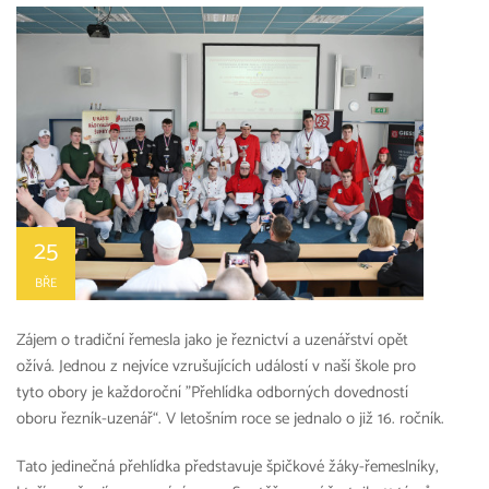
25
BŘE
Zájem o tradiční řemesla jako je řeznictví a uzenářství opět
ožívá. Jednou z nejvíce vzrušujících událostí v naší škole pro
tyto obory je každoroční "Přehlídka odborných dovedností
oboru řezník-uzenář“. V letošním roce se jednalo o již 16. ročník.
Tato jedinečná přehlídka představuje špičkové žáky-řemeslníky,