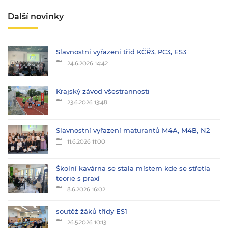
Další novinky
Slavnostní vyřazení tříd KČŘ3, PC3, ES3
24.6.2026 14:42
Krajský závod všestrannosti
23.6.2026 13:48
Slavnostní vyřazení maturantů M4A, M4B, N2
11.6.2026 11:00
Školní kavárna se stala místem kde se střetla
teorie s praxí
8.6.2026 16:02
soutěž žáků třídy ES1
26.5.2026 10:13