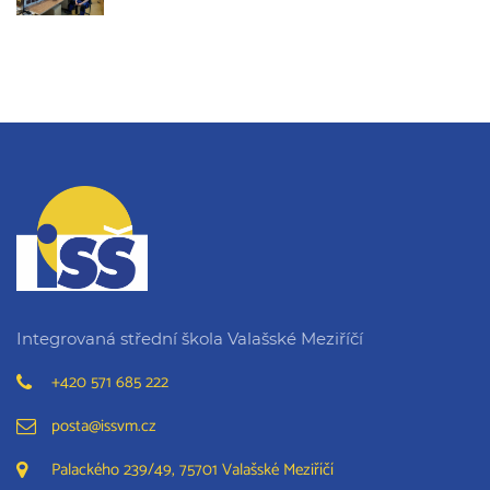
Integrovaná střední škola Valašské Meziříčí
+420 571 685 222
posta@issvm.cz
Palackého 239/49, 75701 Valašské Meziříčí