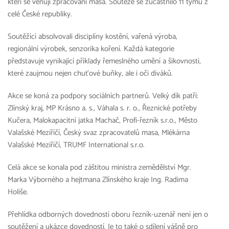
kteří se věnují zpracování masa. Soutěže se zúčastnilo 11 týmů z
celé České republiky.
Soutěžící absolvovali disciplíny kostění, vařená výroba,
regionální výrobek, senzorika koření. Každá kategorie
představuje vynikající příklady řemeslného umění a šikovnosti,
které zaujmou nejen chuťové buňky, ale i oči diváků.
Akce se koná za podpory sociálních partnerů. Velký dík patří:
Zlínský kraj, MP Krásno a. s., Váhala s. r. o., Řeznické potřeby
Kučera, Malokapacitní jatka Machač, Profi-řezník s.r.o., Město
Valašské Meziříčí, Český svaz zpracovatelů masa, Mlékárna
Valašské Meziříčí, TRUMF International s.r.o.
Celá akce se konala pod záštitou ministra zemědělství Mgr.
Marka Výborného a hejtmana Zlínského kraje Ing. Radima
Holiše.
Přehlídka odborných dovedností oboru řezník-uzenář není jen o
soutěžení a ukázce dovedností. Je to také o sdílení vášně pro