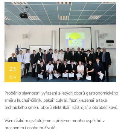
23
ČVN
Proběhlo slavnostní vyřazení 3-letých oborů gastronomického
směru kuchař-číšník, pekař, cukrář, řezník-uzenář a také
technického směru oborů elektrikář, nástrojař a obráběč kovů.
Všem žákům gratulujeme a přejeme mnoho úspěchů v
pracovním i osobním životě.