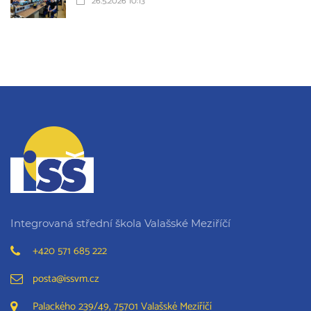
26.5.2026 10:13
Integrovaná střední škola Valašské Meziříčí
+420 571 685 222
posta@issvm.cz
Palackého 239/49, 75701 Valašské Meziříčí