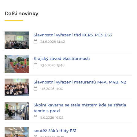
Další novinky
Slavnostní vyřazení tříd KČŘ3, PC3, ES3
24.6.2026 14:42
Krajský závod všestrannosti
23.6.2026 13:48
Slavnostní vyřazení maturantů M4A, M4B, N2
11.6.2026 11:00
Školní kavárna se stala místem kde se střetla
teorie s praxí
8.6.2026 16:02
soutěž žáků třídy ES1