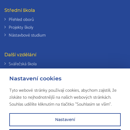
Střední škola
Přehled oborů
Projekty školy
Nástavbové studium
Další vzdělání
Svářečská škola
Odborná způsobilost k výkonu činností v elektrotechnice
Nastavení cookies
Národní soustava kvalifikací
Tyto webové stránky používají cookies, abychom zajistili, že
získáte to nejhodnotnější na našich webových stránkách.
Souhlas udělíte kliknutím na tlačítko "Souhlasím se vším".
© 2018 ISŠ-COP Valašské Meziříčí, všechna práva vyhrazena by
HS
Computers
Nastavení
Partneři školy
Mapa stránek
Právní ustanovení
Zkola