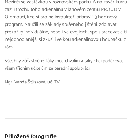
Meziříčí se zastávkou v rožnovském parku. A na závěr kurzu
zažili trochu toho adrenalinu v lanovém centru PROUD v
Olomouci, kde si pro ně instruktoři připravili 3 hodinový
program. Naučili se základy správného jištění, zdolávat
překážky individuálně, nebo i ve dvojicích, spolupracovat a ti
nejodhodlanější si zkusili velkou adrenalinovou houpačku z
16m.
Všechny zúčastněné žáky moc chválím a taky chci poděkovat
všem třídním učitelům za parádní spolupráci.
Mgr. Vanda Štůsková, uč. TV
Přiložené fotografie