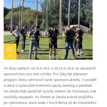
07
ŘÍJ
Ve dvou týdnech od 15.9.-19.9. a od 22.9.-26.9. se uskutečnil
sportovní kurz pro třetí ročníky. Pro žáky byl připraven
program, který zahrnoval různé sportovní aktivity. V pondělí
a úterý si vyzkoušeli kolektivní sporty bowling a paintball.
Ve středu třídy společně vyrazily vlakem do Olomouce, kde
navštívily aquapark. Ve čtvrtek je čekala krásná projížďka
po cyklostezce, která vede z Horní Bečvy až do Valašského