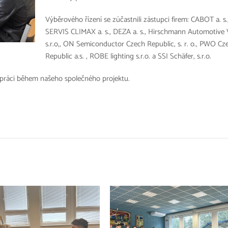
Výběrového řízení se zúčastnili zástupci firem: CABOT a. s.
SERVIS CLIMAX a. s., DEZA a. s., Hirschmann Automotive
s.r.o,, ON Semiconductor Czech Republic, s. r. o., PWO Cz
Republic a.s. , ROBE lighting s.r.o. a SSI Schäfer, s.r.o.
práci během našeho společného projektu.