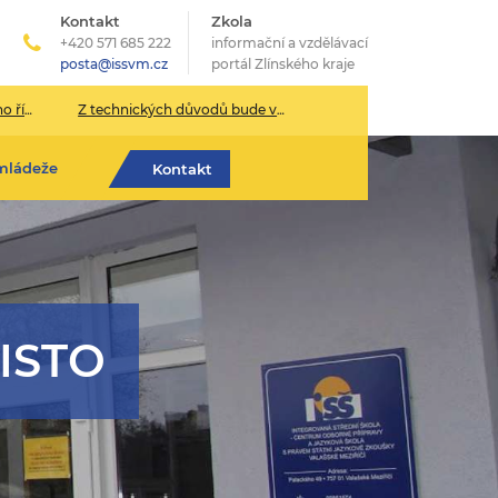
Kontakt
Zkola
+420 571 685 222
informační a vzdělávací
posta@issvm.cz
portál Zlínského kraje
026/2027
Z technických důvodů bude v pondělí 13. července sekretariát školy uzavřen.
mládeže
Kontakt
ISTO