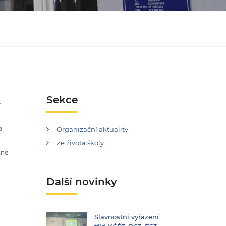
Sekce
t
a
Organizační aktuality
Ze života školy
nné
Další novinky
Slavnostní vyřazení