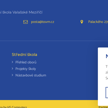
 škola Valašské Meziříčí
posta@issvm.cz
Palackého 239
Střední škola
Da
Přehled oborů
T
Projekty školy
z
Nástavbové studium
S
na by
HS Computers
Partne