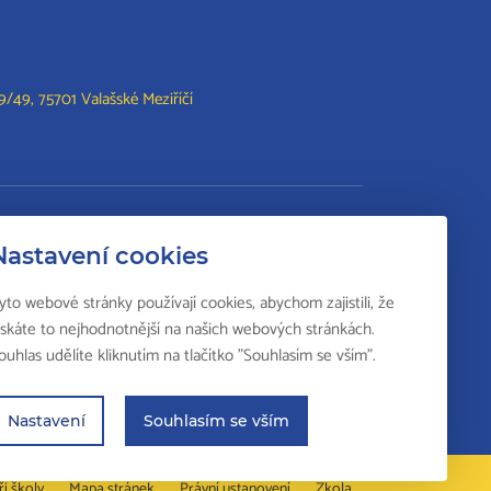
/49, 75701 Valašské Meziříčí
lší vzdělání
Nastavení cookies
Svářečská škola
yto webové stránky používají cookies, abychom zajistili, že
Odborná způsobilost k výkonu činností v
ískáte to nejhodnotnější na našich webových stránkách.
elektrotechnice
ouhlas udělíte kliknutím na tlačítko "Souhlasím se vším".
Národní soustava kvalifikací
Nastavení
Souhlasím se vším
ři školy
Mapa stránek
Právní ustanovení
Zkola