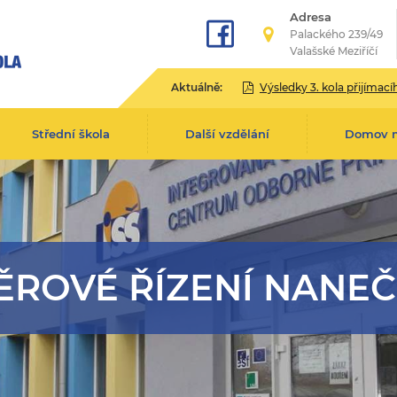
Adresa
Palackého 239/49
Valašské Meziříčí
Aktuálně:
Výsledky 3. kola přijímacího řízení pro školní rok 2
Střední škola
Další vzdělání
Domov 
ĚROVÉ ŘÍZENÍ NANEČ