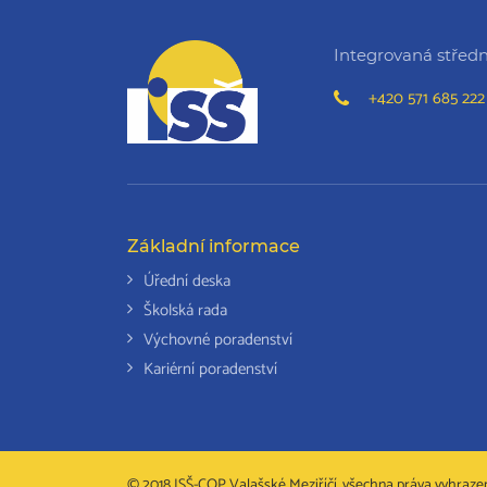
Integrovaná střední
+420 571 685 222
Základní informace
Úřední deska
Školská rada
Výchovné poradenství
Kariérní poradenství
© 2018 ISŠ-COP Valašské Meziříčí, všechna práva vyhraze