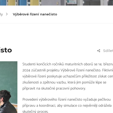
ly
Výběrové řízení nanečisto
isto
Sdíle
Studenti končících ročníků maturitních oborů se 14. březn
2024 zúčastnili projektu Výběrové řízení nanečisto. Fiktivní
výběrové řízení poskytuje uchazečům příležitost získat ce
zkušenosti a zpětnou vazbu, která jim pomůže lépe se
připravit na skutečné pracovní pohovory.
Provedení výběrového řízení nanečisto vyžaduje pečlivou
přípravu a koordinaci, aby simulace co nejvěrněji odrážela
skutečný proces.