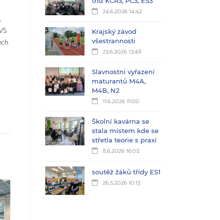
tříd KČŘ3, PC3, ES3
24.6.2026 14:42
,
 VS
Krajský závod
ech
všestrannosti
23.6.2026 13:48
Slavnostní vyřazení
maturantů M4A,
M4B, N2
11.6.2026 11:00
Školní kavárna se
stala místem kde se
střetla teorie s praxí
8.6.2026 16:02
soutěž žáků třídy ES1
26.5.2026 10:13