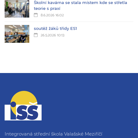
Školní kavárna se stala místem kde se střetla
teorie s praxí
8.6.2026 16:02
soutěž žáků třídy ES1
26.5.2026 10:13
Integrovaná střední škola Valašské Meziříčí