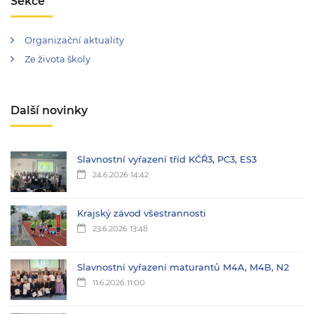
Sekce
Organizační aktuality
Ze života školy
Další novinky
Slavnostní vyřazení tříd KČŘ3, PC3, ES3
24.6.2026 14:42
Krajský závod všestrannosti
23.6.2026 13:48
Slavnostní vyřazení maturantů M4A, M4B, N2
11.6.2026 11:00