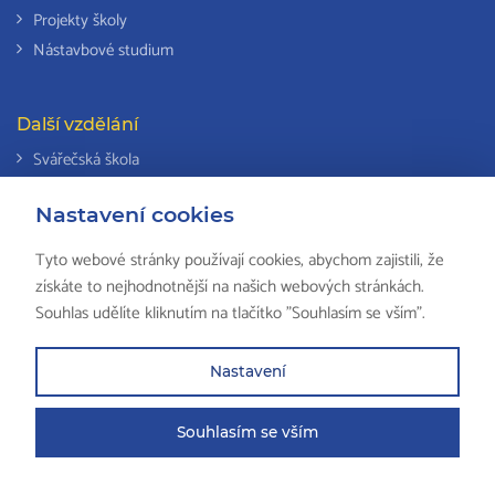
Projekty školy
Nástavbové studium
Další vzdělání
Svářečská škola
Odborná způsobilost k výkonu činností v elektrotechnice
Nastavení cookies
Národní soustava kvalifikací
Tyto webové stránky používají cookies, abychom zajistili, že
získáte to nejhodnotnější na našich webových stránkách.
Souhlas udělíte kliknutím na tlačítko "Souhlasím se vším".
© 2018 ISŠ-COP Valašské Meziříčí, všechna práva vyhrazena by
HS
Computers
Nastavení
Partneři školy
Mapa stránek
Právní ustanovení
Zkola
Souhlasím se vším