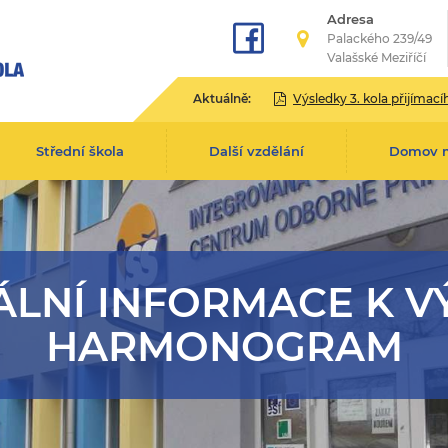
Adresa
Palackého 239/49
Valašské Meziříčí
Aktuálně:
Výsledky 3. kola přijímacího řízení pro školní rok 2
Střední škola
Další vzdělání
Domov 
LNÍ INFORMACE K V
HARMONOGRAM