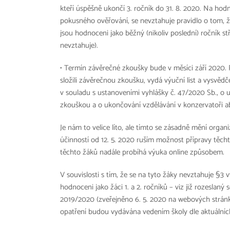
kteří úspěšně ukončí 3. ročník do 31. 8. 2020. Na hod
pokusného ověřování, se nevztahuje pravidlo o tom,
jsou hodnoceni jako běžný (nikoliv poslední) ročník st
nevztahuje).
• Termín závěrečné zkoušky bude v měsíci září 2020.
složili závěrečnou zkoušku, vydá výuční list a vysvěd
v souladu s ustanoveními vyhlášky č. 47/2020 Sb., o 
zkouškou a o ukončování vzdělávání v konzervatoři ab
Je nám to velice líto, ale tímto se zásadně mění organ
účinností od 12. 5. 2020 ruším možnost přípravy těch
těchto žáků nadále probíhá výuka online způsobem.
V souvislosti s tím, že se na tyto žáky nevztahuje §3 
hodnoceni jako žáci 1. a 2. ročníků – viz již rozeslan
2019/2020 (zveřejněno 6. 5. 2020 na webových stránk
opatření budou vydávána vedením školy dle aktuálních