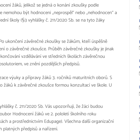
nocení žáků, jelikož se jedná o konání zkoušky podle
 že nemohou být hodnoceni „neprospěl“ nebo „nehodnocen“ a
řední školy (§3 vyhlášky č. 211/2020 Sb. se na tyto žáky
 Po ukončení závěrečné zkoušky se žákům, kteří úspěšně
čení o závěrečné zkoušce. Průběh závěrečné zkoušky je jinak
ukončování vzdělávání ve středních školách závěrečnou
solutoriem, ve znění pozdějších předpisů.
izace výuky a přípravy žáků 3. ročníků maturitních oborů. S
to žáků k závěrečné zkoušce formou konzultací ve škole. U
vyhlášky č. 211/2020 Sb. Vás upozorňuji, že žáci budou
ý soubor Hodnocení žáků ve 2. pololetí školního roku
ách a prostřednictvím Edupage). Všechna další organizační
 platných předpisů a nařízení.