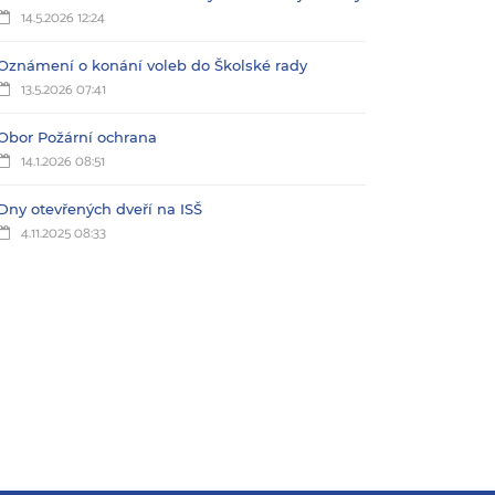
14.5.2026 12:24
Oznámení o konání voleb do Školské rady
13.5.2026 07:41
Obor Požární ochrana
14.1.2026 08:51
Dny otevřených dveří na ISŠ
4.11.2025 08:33