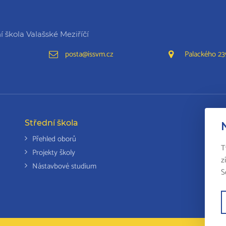
 škola Valašské Meziříčí
posta@issvm.cz
Palackého 239
Střední škola
Da
Přehled oborů
T
Projekty školy
z
Nástavbové studium
S