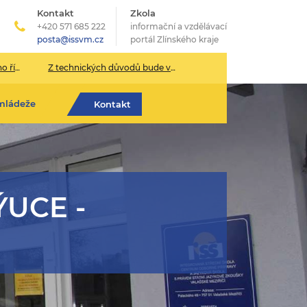
Kontakt
Zkola
+420 571 685 222
informační a vzdělávací
posta@issvm.cz
portál Zlínského kraje
026/2027
Z technických důvodů bude v pondělí 13. července sekretariát školy uzavřen.
mládeže
Kontakt
ÝUCE -