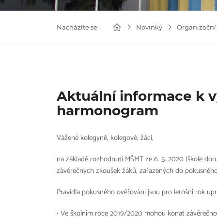
Nacházíte se:
Novinky
Organizační
Aktuální informace k v
harmonogram
Vážené kolegyně, kolegové, žáci,
na základě rozhodnutí MŠMT ze 6. 5. 2020 (škole doru
závěrečných zkoušek žáků, zařazených do pokusného
Pravidla pokusného ověřování jsou pro letošní rok up
• Ve školním roce 2019/2020 mohou konat závěrečnou