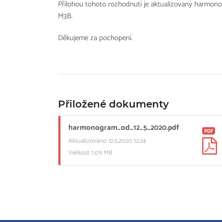
Přílohou tohoto rozhodnutí je aktualizovaný harmonog
M3B.
Děkujeme za pochopení.
Přiložené dokumenty
harmonogram_od_12_5_2020.pdf
PDF
Aktualizováno: 12.5.2020 12:24
Velikost: 1.09 MB