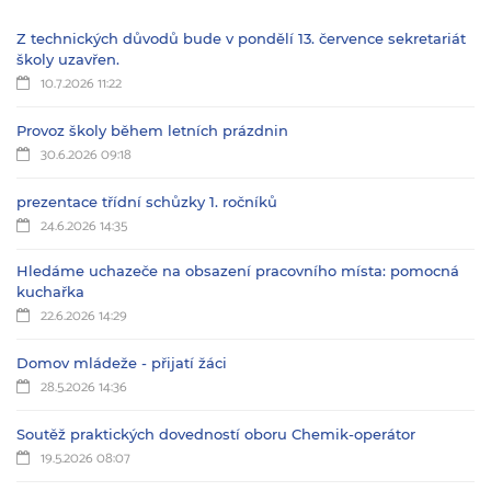
Z technických důvodů bude v pondělí 13. července sekretariát
školy uzavřen.
10.7.2026 11:22
Provoz školy během letních prázdnin
30.6.2026 09:18
prezentace třídní schůzky 1. ročníků
24.6.2026 14:35
Hledáme uchazeče na obsazení pracovního místa: pomocná
kuchařka
22.6.2026 14:29
Domov mládeže - přijatí žáci
28.5.2026 14:36
Soutěž praktických dovedností oboru Chemik-operátor
19.5.2026 08:07