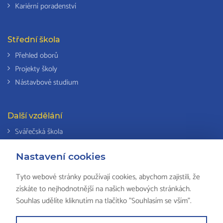
Kariérní poradenství
Střední škola
Přehled oborů
Projekty školy
Nástavbové studium
Další vzdělání
Svářečská škola
Odborná způsobilost k výkonu činností v elektrotechnice
Nastavení cookies
Národní soustava kvalifikací
Tyto webové stránky používají cookies, abychom zajistili, že
získáte to nejhodnotnější na našich webových stránkách.
Souhlas udělíte kliknutím na tlačítko "Souhlasím se vším".
© 2018 ISŠ-COP Valašské Meziříčí, všechna práva vyhrazena by
HS