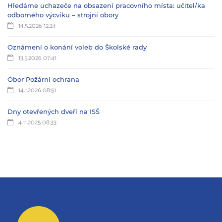
Hledáme uchazeče na obsazení pracovního místa: učitel/ka
odborného výcviku – strojní obory
14.5.2026 12:24
Oznámení o konání voleb do Školské rady
13.5.2026 07:41
Obor Požární ochrana
14.1.2026 08:51
Dny otevřených dveří na ISŠ
4.11.2025 08:33