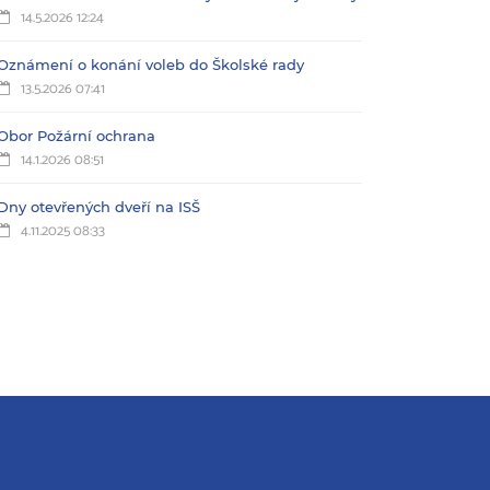
14.5.2026 12:24
Oznámení o konání voleb do Školské rady
13.5.2026 07:41
Obor Požární ochrana
14.1.2026 08:51
Dny otevřených dveří na ISŠ
4.11.2025 08:33