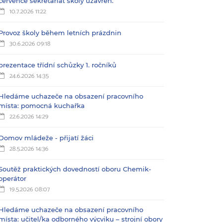
července sekretariát školy uzavřen.
10.7.2026 11:22
Provoz školy během letních prázdnin
30.6.2026 09:18
prezentace třídní schůzky 1. ročníků
24.6.2026 14:35
Hledáme uchazeče na obsazení pracovního
místa: pomocná kuchařka
22.6.2026 14:29
Domov mládeže - přijatí žáci
28.5.2026 14:36
Soutěž praktických dovedností oboru Chemik-
operátor
19.5.2026 08:07
Hledáme uchazeče na obsazení pracovního
místa: učitel/ka odborného výcviku – strojní obory