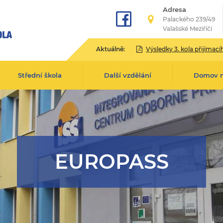
Adresa
Palackého 239/49
Valašské Meziříčí
Aktuálně:
Výsledky 3. kola přijímacího řízení pro školní rok 2
Střední škola
Další vzdělání
Domov 
EUROPASS