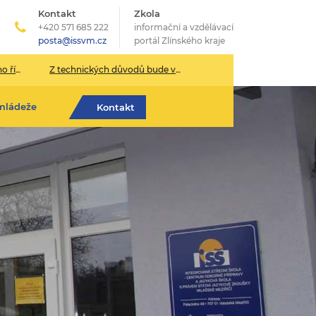
Kontakt
Zkola
+420 571 685 222
informační a vzdělávací
posta@issvm.cz
portál Zlínského kraje
026/2027
Z technických důvodů bude v pondělí 13. července sekretariát školy uzavřen.
mládeže
Kontakt