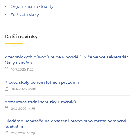
Organizační aktuality
Ze života školy
Další novinky
Z technických důvodů bude v pondělí 13. července sekretariát
školy uzavřen.
10.7.2026 11:22
Provoz školy během letních prázdnin
30.6.2026 09:18
prezentace třídní schůzky 1. ročníků
24.6.2026 14:35
Hledáme uchazeče na obsazení pracovního místa: pomocná
kuchařka
22.6.2026 14:29