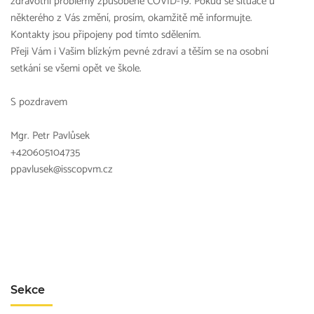
zdravotní problémy způsobené COVID-19. Pokud se situace u
některého z Vás změní, prosím, okamžitě mě informujte.
Kontakty jsou připojeny pod tímto sdělením.
Přeji Vám i Vašim blízkým pevné zdraví a těším se na osobní
setkání se všemi opět ve škole.
S pozdravem
Mgr. Petr Pavlůsek
+420605104735
ppavlusek@isscopvm.cz
Sekce