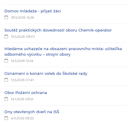
Domov mládeže - přijatí žáci
28.5.2026 14:36
Soutěž praktických dovedností oboru Chemik-operátor
19.5.2026 08:07
Hledáme uchazeče na obsazení pracovního místa: učitel/ka
odborného výcviku – strojní obory
14.5.2026 12:24
Oznámení o konání voleb do Školské rady
13.5.2026 07:41
Obor Požární ochrana
14.1.2026 08:51
Dny otevřených dveří na ISŠ
4.11.2025 08:33