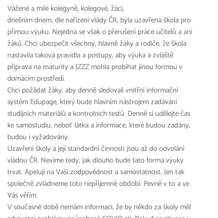
Vážené a milé kolegyně, kolegové, žáci,
dnešním dnem, dle nařízení vlády ČR, byla uzavřena škola pro
přímou výuku. Nejedná se však o přerušení práce učitelů a ani
žáků. Chci ubezpečit všechny, hlavně žáky a rodiče, že škola
nastavila taková pravidla a postupy, aby výuka a zvláště
příprava na maturity a JZZZ mohla probíhat jinou formou v
domácím prostředí.
Chci požádat žáky, aby denně sledovali vnitřní informační
systém Edupage, který bude hlavním nástrojem zadávání
studijních materiálů a kontrolních testů. Denně si udělejte čas
ke samostudiu, neboť látka a informace, které budou zadány,
budou i vyžadovány.
Uzavření školy a její standardní činnosti jsou až do odvolání
vládou ČR. Nevíme tedy, jak dlouho bude tato forma výuky
trvat. Apeluji na Vaši zodpovědnost a samostatnost. Jen tak
společně zvládneme toto nepříjemné období. Pevně v to a ve
Vás věřím.
V současné době nemám informaci, že by někdo za školy měl