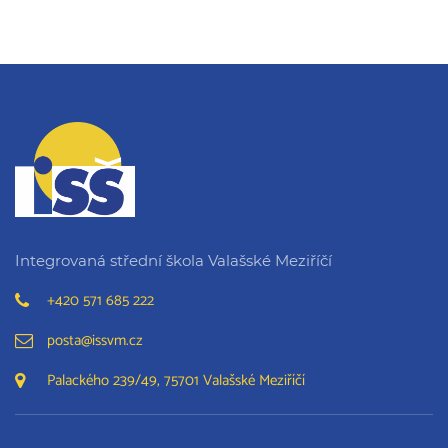
Integrovaná střední škola Valašské Meziříčí
+420 571 685 222
posta@issvm.cz
Palackého 239/49, 75701 Valašské Meziříčí