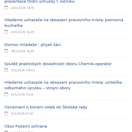
prezentace třídní schůzky 1. ročníků
24.6.2026 14:35
Hledáme uchazeče na obsazení pracovního místa: pomocná
kuchařka
22.6.2026 14:29
Domov mládeže - přijatí žáci
28.5.2026 14:36
Soutěž praktických dovedností oboru Chemik-operátor
19.5.2026 08:07
Hledáme uchazeče na obsazení pracovního místa: učitel/ka
odborného výcviku – strojní obory
14.5.2026 12:24
Oznámení o konání voleb do Školské rady
13.5.2026 07:41
Obor Požární ochrana