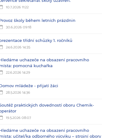
července sekretariát školy uzavřen.
10.7.2026 11:22
Provoz školy během letních prázdnin
30.6.2026 09:18
prezentace třídní schůzky 1. ročníků
24.6.2026 14:35
Hledáme uchazeče na obsazení pracovního
místa: pomocná kuchařka
22.6.2026 14:29
Domov mládeže - přijatí žáci
28.5.2026 14:36
Soutěž praktických dovedností oboru Chemik-
operátor
19.5.2026 08:07
Hledáme uchazeče na obsazení pracovního
místa: učitel/ka odborného výcviku – strojní obory