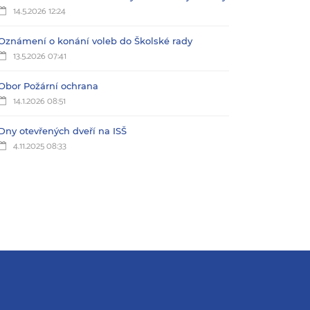
14.5.2026 12:24
Oznámení o konání voleb do Školské rady
13.5.2026 07:41
Obor Požární ochrana
14.1.2026 08:51
Dny otevřených dveří na ISŠ
4.11.2025 08:33