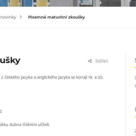
 novinky
Písemné maturitní zkoušky
oušky
Sdílet
z českého jazyka a anglického jazyka se konají 19. a 20.
2
ku dubna třídními učiteli.