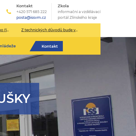
Kontakt
Zkola
+420 571 685 222
informační a vzdělávací
posta@issvm.cz
portál Zlínského kraje
026/2027
Z technických důvodů bude v pondělí 13. července sekretariát školy uzavřen.
mládeže
Kontakt
UŠKY