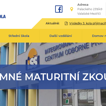
Adresa
Palackého 239/49
Valašské Meziříčí
Aktuálně:
Výsledky 3. kola přijímacího řízení pro školní rok 2
Střední škola
Další vzdělání
Domov 
EMNÉ MATURITNÍ ZKO