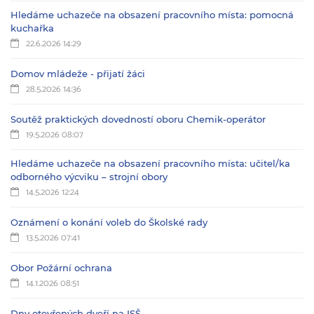
Hledáme uchazeče na obsazení pracovního místa: pomocná
kuchařka
22.6.2026 14:29
Domov mládeže - přijatí žáci
28.5.2026 14:36
Soutěž praktických dovedností oboru Chemik-operátor
19.5.2026 08:07
Hledáme uchazeče na obsazení pracovního místa: učitel/ka
odborného výcviku – strojní obory
14.5.2026 12:24
Oznámení o konání voleb do Školské rady
13.5.2026 07:41
Obor Požární ochrana
14.1.2026 08:51
Dny otevřených dveří na ISŠ