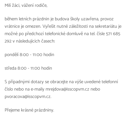
Milí žáci, vážení rodiče,
během letních prázdnin je budova školy uzavřena, provoz
vrátnice je omezen. Vyřešit nutné záležitosti na sekretariátu je
možné po předchozí telefonické domluvě na tel. čísle 571 685
292 v následujících časech:
pondělí 8:00 - 11:00 hodin
středa 8:00 - 11:00 hodin
S případnými dotazy se obracejte na výše uvedené telefonní
číslo nebo na e-maily mrejdova@isscopvm.cz nebo
pvoracova@isscopvm.cz.
Přejeme krásné prázdniny.