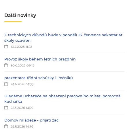
Další novinky
Z technických důvodů bude v pondělí 13. července sekretariát
školy uzavřen.
10.7.2026 11:22
Provoz školy během letních prázdnin
30.6.2026 09:18
prezentace třídní schůzky 1. ročníků
24.6.2026 14:35
Hledáme uchazeče na obsazení pracovního místa: pomocná
kuchařka
22.6.2026 14:29
Domov mládeže - přijatí žáci
28.5.2026 14:36