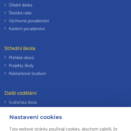
Úřední deska
Školská rada
Výchovné poradenství
Kariérní poradenství
Střední škola
Přehled oborů
Projekty školy
Nástavbové studium
Další vzdělání
Svářečská škola
Odborná způsobilost k výkonu činností v elektrotechnice
Nastavení cookies
Národní soustava kvalifikací
Tyto webové stránky používají cookies, abychom zajistili, že