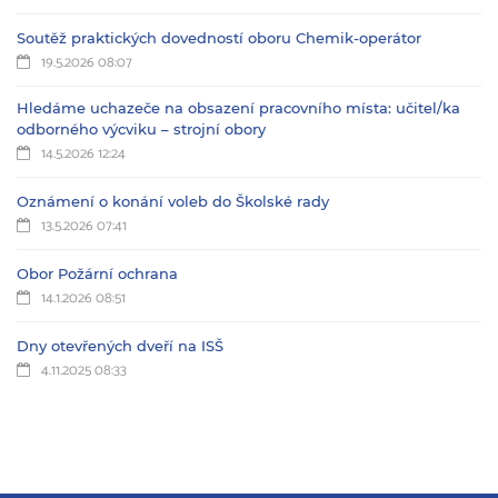
Soutěž praktických dovedností oboru Chemik-operátor
19.5.2026 08:07
Hledáme uchazeče na obsazení pracovního místa: učitel/ka
odborného výcviku – strojní obory
14.5.2026 12:24
Oznámení o konání voleb do Školské rady
13.5.2026 07:41
Obor Požární ochrana
14.1.2026 08:51
Dny otevřených dveří na ISŠ
4.11.2025 08:33