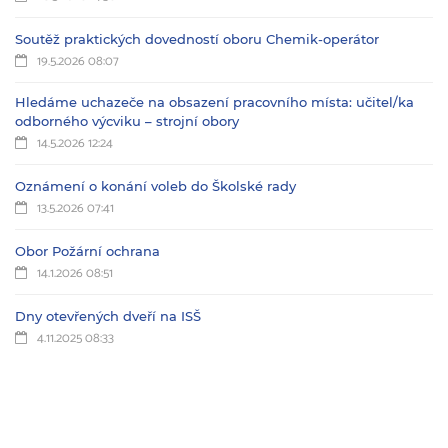
Soutěž praktických dovedností oboru Chemik-operátor
19.5.2026 08:07
Hledáme uchazeče na obsazení pracovního místa: učitel/ka
odborného výcviku – strojní obory
14.5.2026 12:24
Oznámení o konání voleb do Školské rady
13.5.2026 07:41
Obor Požární ochrana
14.1.2026 08:51
Dny otevřených dveří na ISŠ
4.11.2025 08:33