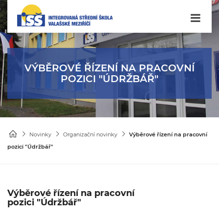
VÝBĚROVÉ ŘÍZENÍ NA PRACOVNÍ
POZICI "ÚDRŽBÁŘ"
Novinky
Organizační novinky
Výběrové řízení na pracovní
pozici "Údržbář"
Výběrové řízení na pracovní
pozici "Údržbář"