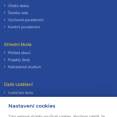
Úřední deska
Školská rada
Výchovné poradenství
Kariérní poradenství
Střední škola
Přehled oborů
Projekty školy
Nástavbové studium
Další vzdělání
Svářečská škola
Odborná způsobilost k výkonu činností v elektrotechnice
Nastavení cookies
Národní soustava kvalifikací
Tyto webové stránky používají cookies, abychom zajistili, že