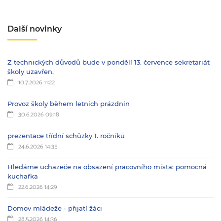
Další novinky
Z technických důvodů bude v pondělí 13. července sekretariát
školy uzavřen.
10.7.2026 11:22
Provoz školy během letních prázdnin
30.6.2026 09:18
prezentace třídní schůzky 1. ročníků
24.6.2026 14:35
Hledáme uchazeče na obsazení pracovního místa: pomocná
kuchařka
22.6.2026 14:29
Domov mládeže - přijatí žáci
28.5.2026 14:36