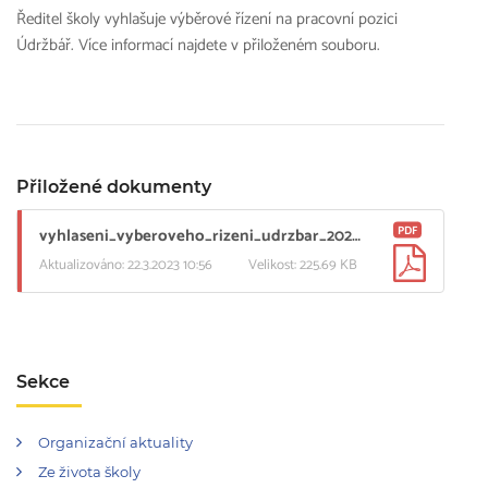
Ředitel školy vyhlašuje výběrové řízení na pracovní pozici
Údržbář. Více informací najdete v přiloženém souboru.
Přiložené dokumenty
PDF
vyhlaseni_vyberoveho_rizeni_udrzbar_2023.pdf
Aktualizováno: 22.3.2023 10:56
Velikost: 225.69 KB
Sekce
Organizační aktuality
Ze života školy