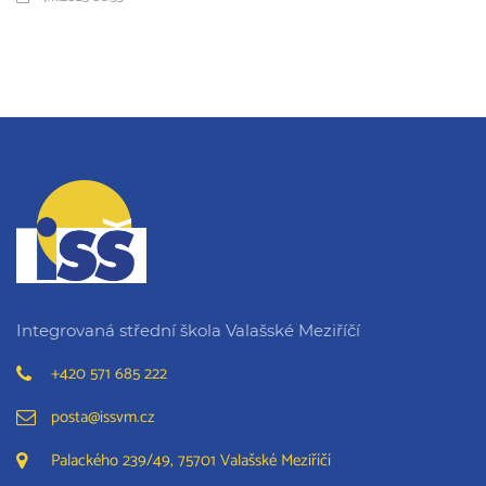
Integrovaná střední škola Valašské Meziříčí
+420 571 685 222
posta@issvm.cz
Palackého 239/49, 75701 Valašské Meziříčí