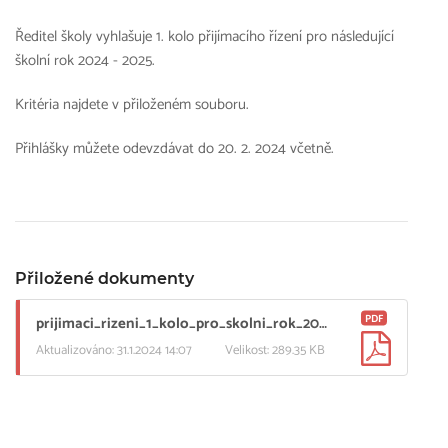
Ředitel školy vyhlašuje 1. kolo přijímacího řízení pro následující
školní rok 2024 - 2025.
Kritéria najdete v přiloženém souboru.
Přihlášky můžete odevzdávat do 20. 2. 2024 včetně.
Přiložené dokumenty
PDF
prijimaci_rizeni_1_kolo_pro_skolni_rok_2024_2025.pdf
Aktualizováno: 31.1.2024 14:07
Velikost: 289.35 KB