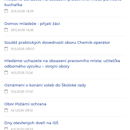
kuchařka
22.6.2026 14:29
Domov mládeže - přijatí žáci
28.5.2026 14:36
Soutěž praktických dovedností oboru Chemik-operátor
19.5.2026 08:07
Hledáme uchazeče na obsazení pracovního místa: učitel/ka
odborného výcviku – strojní obory
14.5.2026 12:24
Oznámení o konání voleb do Školské rady
13.5.2026 07:41
Obor Požární ochrana
14.1.2026 08:51
Dny otevřených dveří na ISŠ
4.11.2025 08:33