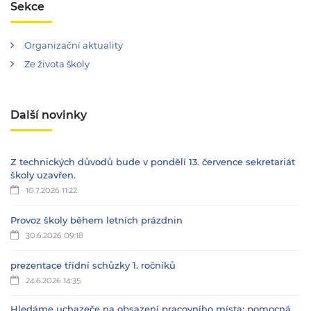
Sekce
Organizační aktuality
Ze života školy
Další novinky
Z technických důvodů bude v pondělí 13. července sekretariát
školy uzavřen.
10.7.2026 11:22
Provoz školy během letních prázdnin
30.6.2026 09:18
prezentace třídní schůzky 1. ročníků
24.6.2026 14:35
Hledáme uchazeče na obsazení pracovního místa: pomocná