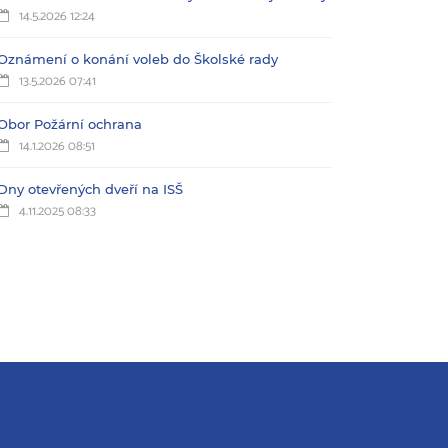
14.5.2026 12:24
Oznámení o konání voleb do Školské rady
13.5.2026 07:41
Obor Požární ochrana
14.1.2026 08:51
Dny otevřených dveří na ISŠ
4.11.2025 08:33