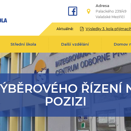
Adresa
Palackého 239/49
Valašské Meziříčí
Aktuálně:
Výsledky 3. kola přijímacího řízení pro školní rok 2
Střední škola
Další vzdělání
Domov 
VÝBĚROVÉHO ŘÍZENÍ 
POZIZI