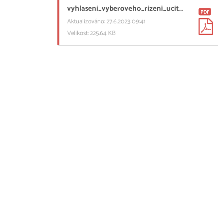
vyhlaseni_vyberoveho_rizeni_ucitel_ov_elektro_2023.pdf
PDF
Aktualizováno: 27.6.2023 09:41
Velikost: 225.64 KB