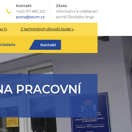
Kontakt
Zkola
+420 571 685 222
informační a vzdělávací
posta@issvm.cz
portál Zlínského kraje
026/2027
Z technických důvodů bude v pondělí 13. července sekretariát školy uzavřen.
mládeže
Kontakt
NA PRACOVNÍ