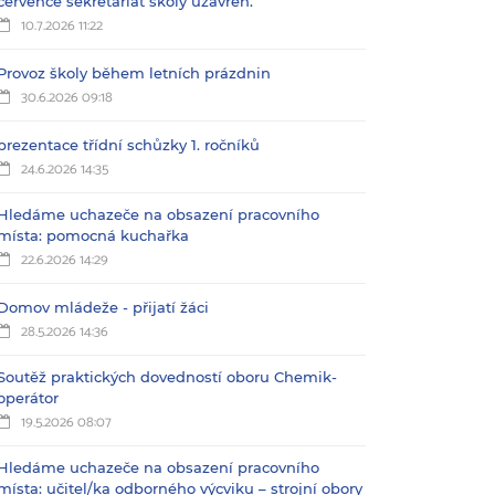
července sekretariát školy uzavřen.
10.7.2026 11:22
Provoz školy během letních prázdnin
30.6.2026 09:18
prezentace třídní schůzky 1. ročníků
24.6.2026 14:35
Hledáme uchazeče na obsazení pracovního
místa: pomocná kuchařka
22.6.2026 14:29
Domov mládeže - přijatí žáci
28.5.2026 14:36
Soutěž praktických dovedností oboru Chemik-
operátor
19.5.2026 08:07
Hledáme uchazeče na obsazení pracovního
místa: učitel/ka odborného výcviku – strojní obory