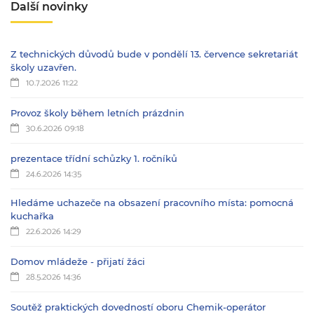
Další novinky
Z technických důvodů bude v pondělí 13. července sekretariát
školy uzavřen.
10.7.2026 11:22
Provoz školy během letních prázdnin
30.6.2026 09:18
prezentace třídní schůzky 1. ročníků
24.6.2026 14:35
Hledáme uchazeče na obsazení pracovního místa: pomocná
kuchařka
22.6.2026 14:29
Domov mládeže - přijatí žáci
28.5.2026 14:36
Soutěž praktických dovedností oboru Chemik-operátor