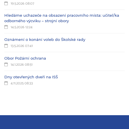
19.5.2026 08:07
Hledáme uchazeče na obsazení pracovního místa: učitel/ka
odborného výcviku – strojní obory
14.5.2026 12:24
Oznámení o konání voleb do Školské rady
13.5.2026 07:41
Obor Požární ochrana
14.1.2026 08:51
Dny otevřených dveří na ISŠ
4.11.2025 08:33