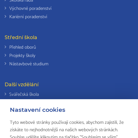
Školská rada
Výchovné poradenství
Kariérní poradenství
Střední škola
Přehled oborů
Projekty školy
Nástavbové studium
Další vzdělání
Svářečská škola
Odborná způsobilost k výkonu činností v elektrotechnice
Nastavení cookies
Národní soustava kvalifikací
Tyto webové stránky používají cookies, abychom zajistili, že
získáte to nejhodnotnější na našich webových stránkách.
Souhlas udělíte kliknutím na tlačítko "Souhlasím se vším".