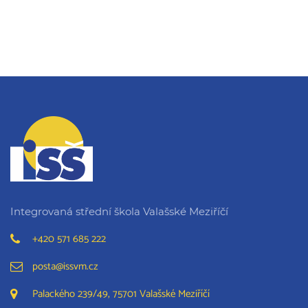
Integrovaná střední škola Valašské Meziříčí
+420 571 685 222
posta@issvm.cz
Palackého 239/49, 75701 Valašské Meziříčí