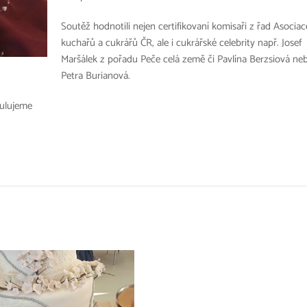
Soutěž hodnotili nejen certifikovaní komisaři z řad Asociac
kuchařů a cukrářů ČR, ale i cukrářské celebrity např. Josef
Maršálek z pořadu Peče celá země či Pavlína Berzsiová ne
Petra Burianová.
atulujeme