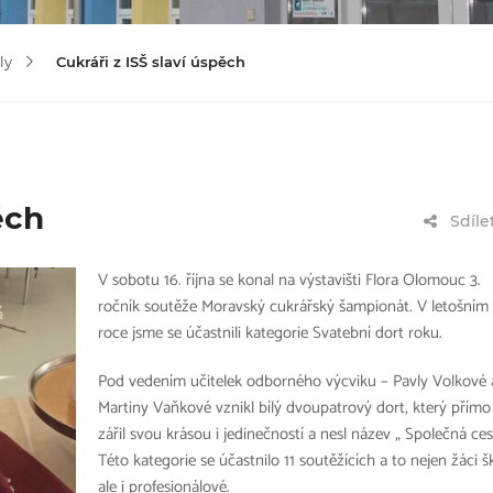
ly
Cukráři z ISŠ slaví úspěch
ěch
Sdíle
V sobotu 16. října se konal na výstavišti Flora Olomouc 3.
ročník soutěže Moravský cukrářský šampionát. V letošním
roce jsme se účastnili kategorie Svatební dort roku.
Pod vedením učitelek odborného výcviku – Pavly Volkové 
Martiny Vaňkové vznikl bílý dvoupatrový dort, který přímo
zářil svou krásou i jedinečností a nesl název „ Společná ces
Této kategorie se účastnilo 11 soutěžících a to nejen žáci šk
ale i profesionálové.