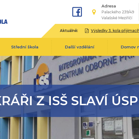
Adresa
Palackého 239/49
Valašské Meziříčí
Aktuálně:
Výsledky 3. kola přijímacího řízení pro školní rok 2
Střední škola
Další vzdělání
Domov 
RÁŘI Z ISŠ SLAVÍ ÚS