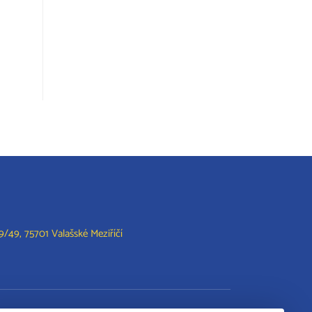
/49, 75701 Valašské Meziříčí