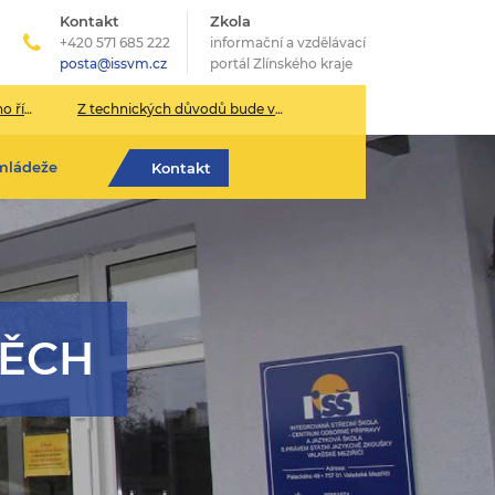
Kontakt
Zkola
+420 571 685 222
informační a vzdělávací
posta@issvm.cz
portál Zlínského kraje
026/2027
Z technických důvodů bude v pondělí 13. července sekretariát školy uzavřen.
mládeže
Kontakt
PĚCH