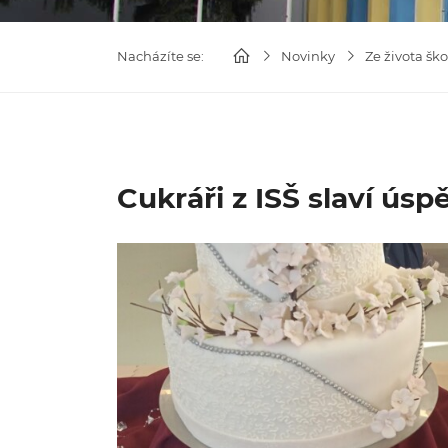
Nacházíte se:
Novinky
Ze života ško
Cukráři z ISŠ slaví úsp