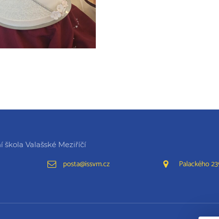
 škola Valašské Meziříčí
posta@issvm.cz
Palackého 239