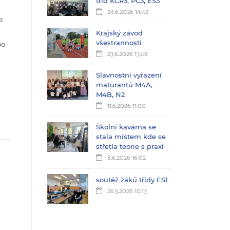
tříd KČŘ3, PC3, ES3
24.6.2026 14:42
e
Krajský závod
bo
všestrannosti
23.6.2026 13:48
Slavnostní vyřazení
maturantů M4A,
M4B, N2
11.6.2026 11:00
Školní kavárna se
stala místem kde se
střetla teorie s praxí
8.6.2026 16:02
soutěž žáků třídy ES1
26.5.2026 10:13