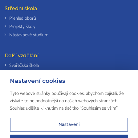
Střední škola
Přehled oborů
Projekty školy
Nástavbové studium
Další vzdělání
Svářečská škola
Odborná způsobilost k výkonu činností v elektrotechnice
Nastavení cookies
Národní soustava kvalifikací
Tyto webové stránky používají cookies, abychom zajistili, že
získáte to nejhodnotnější na našich webových stránkách.
Souhlas udělíte kliknutím na tlačítko "Souhlasím se vším".
© 2018 ISŠ-COP Valašské Meziříčí, všechna práva vyhrazena by
HS
Computers
Nastavení
Partneři školy
Mapa stránek
Právní ustanovení
Zkola