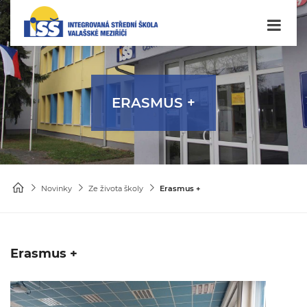
ERASMUS +
Novinky
Ze života školy
Erasmus +
Erasmus +