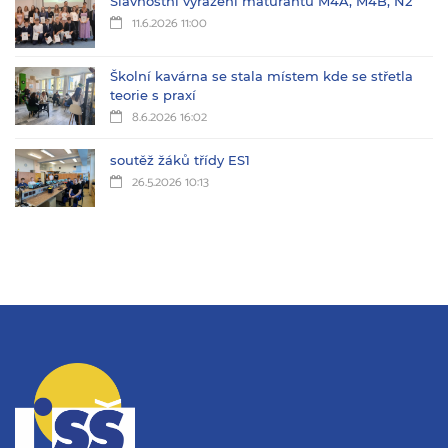
Slavnostní vyřazení maturantů M4A, M4B, N2
11.6.2026 11:00
Školní kavárna se stala místem kde se střetla
teorie s praxí
8.6.2026 16:02
soutěž žáků třídy ES1
26.5.2026 10:13