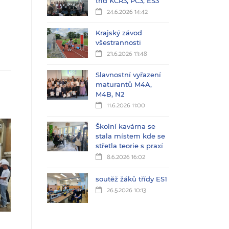
tříd KČŘ3, PC3, ES3
24.6.2026 14:42
Krajský závod
všestrannosti
23.6.2026 13:48
Slavnostní vyřazení
maturantů M4A,
M4B, N2
11.6.2026 11:00
Školní kavárna se
stala místem kde se
střetla teorie s praxí
8.6.2026 16:02
soutěž žáků třídy ES1
26.5.2026 10:13