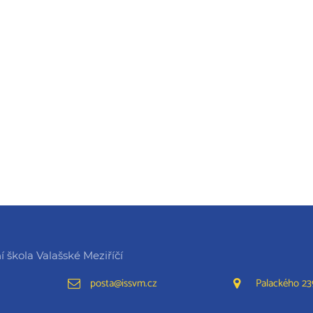
 škola Valašské Meziříčí
posta@issvm.cz
Palackého 239