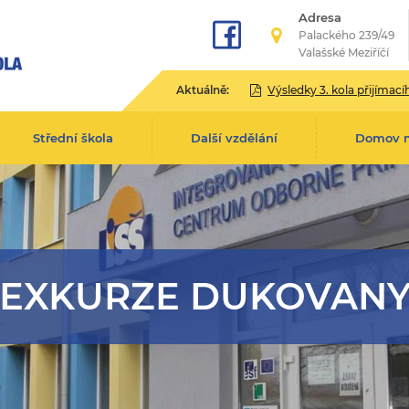
Adresa
Palackého 239/49
Valašské Meziříčí
Aktuálně:
Výsledky 3. kola přijímacího řízení pro školní rok 2
Střední škola
Další vzdělání
Domov 
EXKURZE DUKOVAN