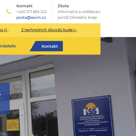
Kontakt
Zkola
+420 571 685 222
informační a vzdělávací
posta@issvm.cz
portál Zlínského kraje
026/2027
Z technických důvodů bude v pondělí 13. července sekretariát školy uzavřen.
mládeže
Kontakt
Y