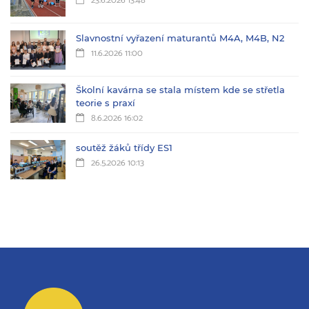
23.6.2026 13:48
Slavnostní vyřazení maturantů M4A, M4B, N2
11.6.2026 11:00
Školní kavárna se stala místem kde se střetla
teorie s praxí
8.6.2026 16:02
soutěž žáků třídy ES1
26.5.2026 10:13