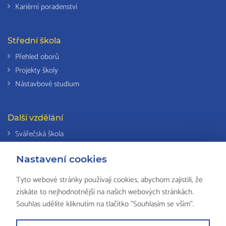
Kariérní poradenství
Střední škola
Přehled oborů
Projekty školy
Nástavbové studium
Další vzdělání
Svářečská škola
Odborná způsobilost k výkonu činností v elektrotechnice
Nastavení cookies
Národní soustava kvalifikací
Tyto webové stránky používají cookies, abychom zajistili, že
získáte to nejhodnotnější na našich webových stránkách.
Souhlas udělíte kliknutím na tlačítko "Souhlasím se vším".
© 2018 ISŠ-COP Valašské Meziříčí, všechna práva vyhrazena by
HS