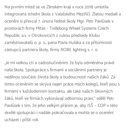
Na prvním místě se ve Zlínském kraji v roce 2018 umístila
Integrovaná střední škola z Valašského Meziříčí. Zlatou medaili a
ocenění si převzal 7. února ředitel školy Mgr. Petr Pavlůsek v
prostorách firmy Mitas - Trelleborg Wheel Systems Czech
Republic a.s. v Otrokovicích z rukou předsedy Klubu
zaměstnavatelů o. p. s., pana Pavla Huláka a za přítomnosti
zástupců partnera školy, firmy ROBE lighting s. r. o.
„Je mi velkou ctí a zadostiučiněním, že byla odměněna právě
naše škola. Spolupráce s firmami a sociálními partnery je
nedílnou součástí života školy a budoucnosti našich žáků. Za
tímto oceněním se skrývá nejen práce mých kolegů, kteří jsou s
firmami v každodenním kontaktu, ale také našich šikovných
žáků, kteří ve firmách vykonávají odbornou praxi,“ sdělil Petr
Pavlůsek s tím, že jeho velkým přáním je, aby ISŠ – COP v této
skvělé spolupráci i nadále pokračovala a mohla se o ocenění
ucházet i příští rok.