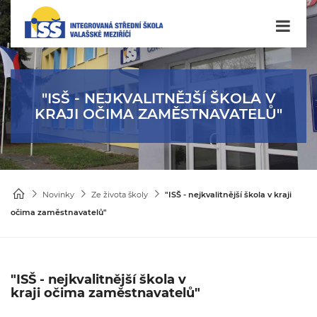
"ISŠ - NEJKVALITNĚJŠÍ ŠKOLA V
KRAJI OČIMA ZAMĚSTNAVATELŮ"
Novinky
Ze života školy
"ISŠ - nejkvalitnější škola v kraji
očima zaměstnavatelů"
"ISŠ - nejkvalitnější škola v
kraji očima zaměstnavatelů"