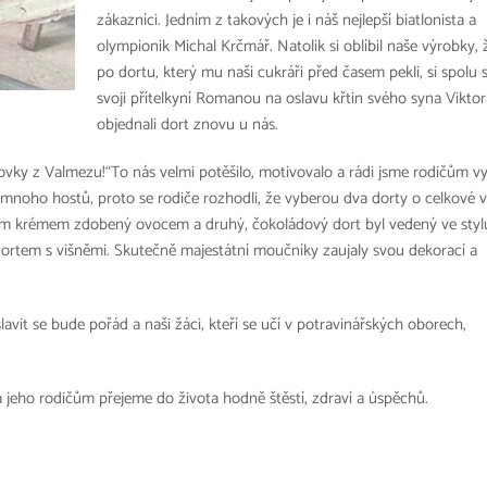
zákazníci. Jedním z takových je i náš nejlepší biatlonista a
olympionik Michal Krčmář. Natolik si oblíbil naše výrobky, 
po dortu, který mu naši cukráři před časem pekli, si spolu 
svoji přítelkyní Romanou na oslavu křtin svého syna Viktor
objednali dort znovu u nás.
rovky z Valmezu!“To nás velmi potěšilo, motivovalo a rádi jsme rodičům vy
 mnoho hostů, proto se rodiče rozhodli, že vyberou dva dorty o celkové 
ovým krémem zdobený ovocem a druhý, čokoládový dort byl vedený ve styl
rtem s višněmi. Skutečně majestátní moučníky zaujaly svou dekorací a
slavit se bude pořád a naši žáci, kteří se učí v potravinářských oborech,
jeho rodičům přejeme do života hodně štěstí, zdraví a úspěchů.