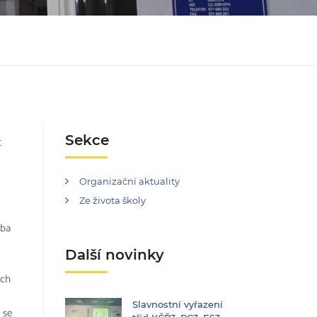
Sekce
t
Organizační aktuality
Ze života školy
oba
Další novinky
ich
Slavnostní vyřazení
 se