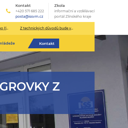
Kontakt
Zkola
+420 571 685 222
informační a vzdělávací
posta@issvm.cz
portál Zlínského kraje
026/2027
Z technických důvodů bude v pondělí 13. července sekretariát školy uzavřen.
mládeže
Kontakt
EGROVKY Z