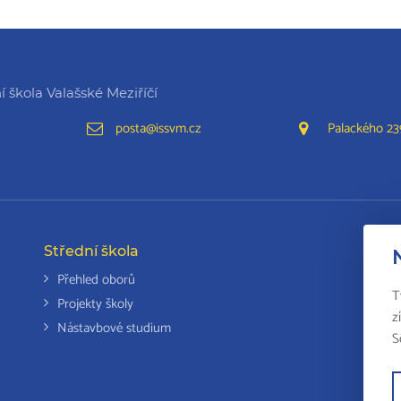
 škola Valašské Meziříčí
posta@issvm.cz
Palackého 239
Střední škola
Da
Přehled oborů
T
Projekty školy
z
Nástavbové studium
S