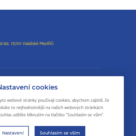
/49, 75701 Valašské Meziříčí
lší vzdělání
Nastavení cookies
Svářečská škola
yto webové stránky používají cookies, abychom zajistili, že
Odborná způsobilost k výkonu činností v
ískáte to nejhodnotnější na našich webových stránkách.
elektrotechnice
ouhlas udělíte kliknutím na tlačítko "Souhlasím se vším".
Národní soustava kvalifikací
Nastavení
Souhlasím se vším