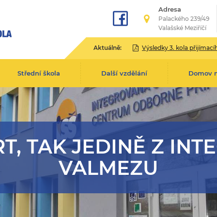
Adresa
Palackého 239/49
Valašské Meziříčí
Aktuálně:
Výsledky 3. kola přijímacího řízení pro školní rok 2
Střední škola
Další vzdělání
Domov 
T, TAK JEDINĚ Z INT
VALMEZU