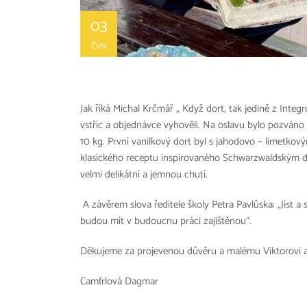
03
ČVN
Jak říká Michal Krčmář „ Když dort, tak jedině z Integ
vstříc a objednávce vyhověli. Na oslavu bylo pozváno
10 kg. První vanilkový dort byl s jahodovo – limetk
klasického receptu inspirovaného Schwarzwaldským do
velmi delikátní a jemnou chutí.
A závěrem slova ředitele školy Petra Pavlůska: „Jíst a 
budou mít v budoucnu práci zajištěnou“.
Děkujeme za projevenou důvěru a malému Viktorovi a 
Camfrlová Dagmar