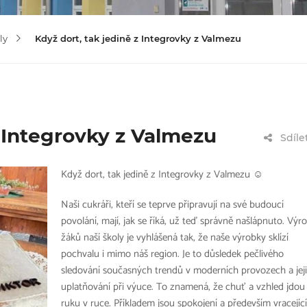
ly
Když dort, tak jedině z Integrovky z Valmezu
z Integrovky z Valmezu
Sdíle
Když dort, tak jedině z Integrovky z Valmezu ☺
Naši cukráři, kteří se teprve připravují na své budoucí
povolání, mají, jak se říká, už teď správně našlápnuto. Výr
žáků naší školy je vyhlášená tak, že naše výrobky sklízí
pochvalu i mimo náš region. Je to důsledek pečlivého
sledování současných trendů v moderních provozech a jej
uplatňování při výuce. To znamená, že chuť a vzhled jdou
ruku v ruce. Příkladem jsou spokojení a především vracející