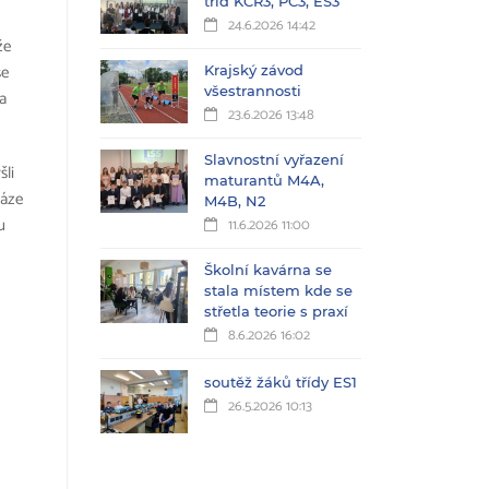
tříd KČŘ3, PC3, ES3
24.6.2026 14:42
že
se
Krajský závod
všestrannosti
a
23.6.2026 13:48
Slavnostní vyřazení
šli
maturantů M4A,
váze
M4B, N2
u
11.6.2026 11:00
Školní kavárna se
stala místem kde se
střetla teorie s praxí
8.6.2026 16:02
soutěž žáků třídy ES1
26.5.2026 10:13