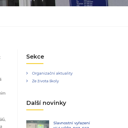
Sekce
t
Organizační aktuality
i
Ze života školy
ením
Další novinky
álů,
Slavnostní vyřazení
la