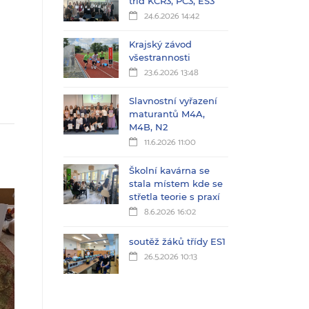
tříd KČŘ3, PC3, ES3
24.6.2026 14:42
Krajský závod
všestrannosti
23.6.2026 13:48
Slavnostní vyřazení
maturantů M4A,
M4B, N2
11.6.2026 11:00
Školní kavárna se
stala místem kde se
střetla teorie s praxí
8.6.2026 16:02
soutěž žáků třídy ES1
26.5.2026 10:13