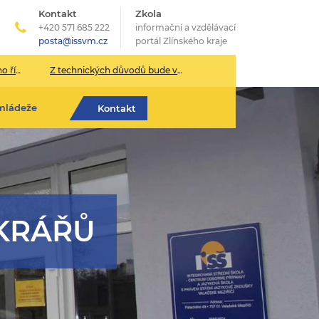
Kontakt
Zkola
+420 571 685 222
informační a vzdělávací
posta@issvm.cz
portál Zlínského kraje
026/2027
Z technických důvodů bude v pondělí 13. července sekretariát školy uzavřen.
mládeže
Kontakt
KRÁŘŮ