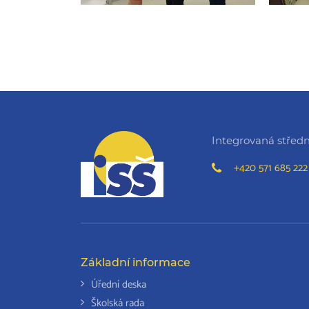
Integrovaná střední
+420 571 685 222
Základní informace
Úřední deska
Školská rada