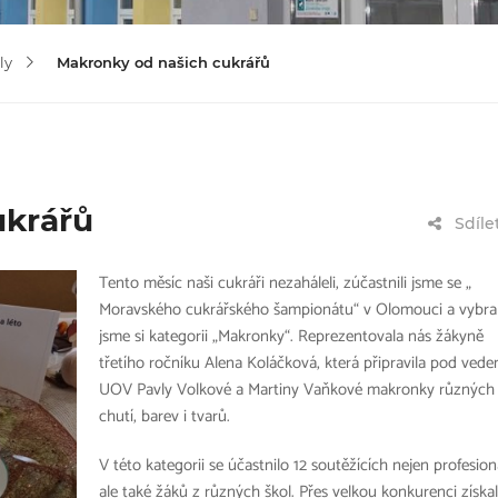
ly
Makronky od našich cukrářů
ukrářů
Sdíle
Tento měsíc naši cukráři nezaháleli, zúčastnili jsme se „
Moravského cukrářského šampionátu“ v Olomouci a vybral
jsme si kategorii „Makronky“. Reprezentovala nás žákyně
třetího ročníku Alena Koláčková, která připravila pod ved
UOV Pavly Volkové a Martiny Vaňkové makronky různých
chutí, barev i tvarů.
V této kategorii se účastnilo 12 soutěžících nejen profesion
ale také žáků z různých škol. Přes velkou konkurenci získa