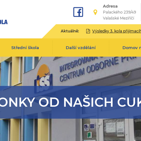
Adresa
Palackého 239/49
Valašské Meziříčí
Aktuálně:
Výsledky 3. kola přijímacího řízení pro školní rok 2
Střední škola
Další vzdělání
Domov 
ONKY OD NAŠICH CU